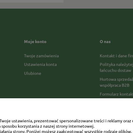
Moje konto
O nas
Twoje zamówienia
Kontakt i dane fi
Ustawienia konta
Polityka należyte
łańcuchu dostaw
Ulubione
Hurtowa sprzedaż
współpraca B2B
Formularz konta
Formy płatności
Czas realizacji z
Czas i koszty dos
woje ustawienia, prezentować spersonalizowane treści i reklamy oraz 
sposobu korzystania z naszej strony internetowej.
Opinie Trustmate
łania strony. Poniżej możesz zaakceptować wszystkie rodzaje plików, k