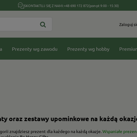
SKONTAKTUJ SIĘ Z NAMI:
+48 690 172 872
(pon-pt 9:00 - 15:30)
Zaloguj si
a
Prezenty wg zawodu
Prezenty wg hobby
Premiu
ty oraz zestawy upominkowe na każdą okazj
gorii znajdziesz prezent dla każdego na każdą okazje.
Wspaniałe prezent
 w sklepie Be Happy Gifts.