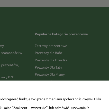
Popularne kategorie prezentowe
rmy
Zestawy prezentowe
j staranności w
Prezenty dla Babci
Prezenty dla Dziadka
 prezentów,
Prezenty Dla Taty
Prezenty Dla Mamy
ktowy B2B
Prezenty dla Faceta
Prezenty Dla Kobiety
amówienia
Dla miłośników zwierząt
tawy
udostępniać funkcje związane z mediami społecznościowymi. Pliki
Walentynki
likając "Zaakceptuj wszystkie", lub odmówić i używania (z