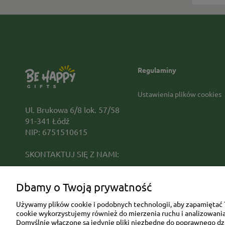
Regulaminy
Ustawienia plików cookies
Ul. Brukowa 6/8 lok. 57/58
91-341 Łódź
NIP: 6751510615
SKONTAKTUJ SIĘ Z NAMI:
sklep@be-happygifts.com
Dbamy o Twoją prywatność
+48 690 172 872
(pon-pt 9:00 - 15:30)
Używamy plików cookie i podobnych technologii, aby zapamiętać T
cookie wykorzystujemy również do mierzenia ruchu i analizowania 
Domyślnie włączone są jedynie pliki niezbędne do poprawnego dzia