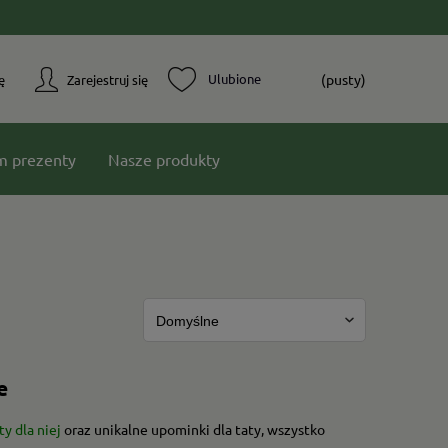
(pusty)
ę
Zarejestruj się
m prezenty
Nasze produkty
e
y dla niej
oraz unikalne upominki dla taty, wszystko