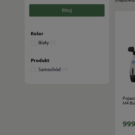
filtruj
Kolor
Biały
(1)
Produkt
Samochód
(1)
Pojazd
M4 Bia
999