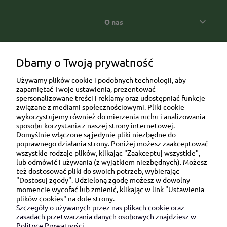
O nas
Popularne kategorie prezentowe
Dbamy o Twoją prywatność
Używamy plików cookie i podobnych technologii, aby
zapamiętać Twoje ustawienia, prezentować
spersonalizowane treści i reklamy oraz udostępniać funkcje
związane z mediami społecznościowymi. Pliki cookie
wykorzystujemy również do mierzenia ruchu i analizowania
sposobu korzystania z naszej strony internetowej.
Domyślnie włączone są jedynie pliki niezbędne do
Ul. Brukowa 6/8 lok. 57/58
poprawnego działania strony. Poniżej możesz zaakceptować
wszystkie rodzaje plików, klikając "Zaakceptuj wszystkie",
91-341 Łódź
lub odmówić i używania (z wyjątkiem niezbędnych). Możesz
NIP: 6751510615
też dostosować pliki do swoich potrzeb, wybierając
"Dostosuj zgody". Udzieloną zgodę możesz w dowolny
SKONTAKTUJ SIĘ Z NAMI:
momencie wycofać lub zmienić, klikając w link "Ustawienia
plików cookies" na dole strony.
Szczegóły o używanych przez nas plikach cookie oraz
sklep@be-happygifts.com
zasadach przetwarzania danych osobowych znajdziesz w
+48 690 172 872
Polityce Prywatności.