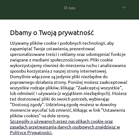
O nas
Popularne kategorie prezentowe
Dbamy o Twoją prywatność
Używamy plików cookie i podobnych technologii, aby
zapamiętać Twoje ustawienia, prezentować
spersonalizowane treści i reklamy oraz udostępniać funkcje
związane z mediami społecznościowymi. Pliki cookie
wykorzystujemy również do mierzenia ruchu i analizowania
sposobu korzystania z naszej strony internetowej.
Domyślnie włączone są jedynie pliki niezbędne do
Ul. Brukowa 6/8 lok. 57/58
poprawnego działania strony. Poniżej możesz zaakceptować
wszystkie rodzaje plików, klikając "Zaakceptuj wszystkie",
91-341 Łódź
lub odmówić i używania (z wyjątkiem niezbędnych). Możesz
NIP: 6751510615
też dostosować pliki do swoich potrzeb, wybierając
"Dostosuj zgody". Udzieloną zgodę możesz w dowolny
SKONTAKTUJ SIĘ Z NAMI:
momencie wycofać lub zmienić, klikając w link "Ustawienia
plików cookies" na dole strony.
Szczegóły o używanych przez nas plikach cookie oraz
sklep@be-happygifts.com
zasadach przetwarzania danych osobowych znajdziesz w
+48 690 172 872
Polityce Prywatności.
(pon-pt 9:00 - 15:30)