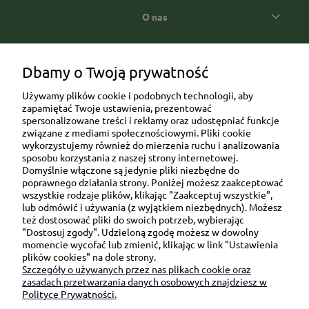
O nas
Popularne kategorie prezentowe
Dbamy o Twoją prywatność
Używamy plików cookie i podobnych technologii, aby
zapamiętać Twoje ustawienia, prezentować
spersonalizowane treści i reklamy oraz udostępniać funkcje
związane z mediami społecznościowymi. Pliki cookie
wykorzystujemy również do mierzenia ruchu i analizowania
sposobu korzystania z naszej strony internetowej.
Domyślnie włączone są jedynie pliki niezbędne do
Ul. Brukowa 6/8 lok. 57/58
poprawnego działania strony. Poniżej możesz zaakceptować
wszystkie rodzaje plików, klikając "Zaakceptuj wszystkie",
91-341 Łódź
lub odmówić i używania (z wyjątkiem niezbędnych). Możesz
NIP: 6751510615
też dostosować pliki do swoich potrzeb, wybierając
"Dostosuj zgody". Udzieloną zgodę możesz w dowolny
SKONTAKTUJ SIĘ Z NAMI:
momencie wycofać lub zmienić, klikając w link "Ustawienia
plików cookies" na dole strony.
Szczegóły o używanych przez nas plikach cookie oraz
sklep@be-happygifts.com
zasadach przetwarzania danych osobowych znajdziesz w
+48 690 172 872
Polityce Prywatności.
(pon-pt 9:00 - 15:30)