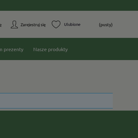
(pusty)
ę
Zarejestruj się
m prezenty
Nasze produkty