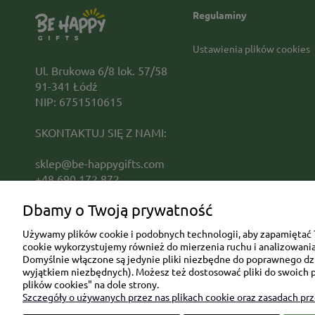
Regulaminy
Ustawienia plików cookies
Ul. Brukowa 6/8 lok. 57/58
91-341 Łódź
NIP: 6751510615
SKONTAKTUJ SIĘ Z NAMI:
sklep@be-happygifts.com
+48 690 172 872
(pon-pt 9:00 - 15:30)
Dbamy o Twoją prywatność
Używamy plików cookie i podobnych technologii, aby zapamiętać T
cookie wykorzystujemy również do mierzenia ruchu i analizowania 
Domyślnie włączone są jedynie pliki niezbędne do poprawnego dzia
wyjątkiem niezbędnych). Możesz też dostosować pliki do swoich p
plików cookies" na dole strony.
Szczegóły o używanych przez nas plikach cookie oraz zasadach pr