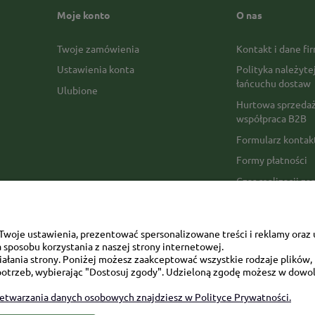
Moje konto
O nas
Twoje zamówienia
Kontakt i dane fi
Ustawienia konta
Polityka należyte
łańcuchu dostaw
Ulubione
Hurtowa sprzedaż
współpraca B2B
Formularz konta
Formy płatności
Czas realizacji z
Czas i koszty dos
Opinie Trustmate
woje ustawienia, prezentować spersonalizowane treści i reklamy oraz 
Mapa kategorii
sposobu korzystania z naszej strony internetowej.
łania strony. Poniżej możesz zaakceptować wszystkie rodzaje plików, k
otrzeb, wybierając "Dostosuj zgody". Udzieloną zgodę możesz w dowol
zetwarzania danych osobowych znajdziesz w Polityce Prywatności.