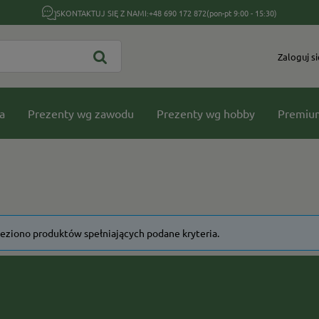
SKONTAKTUJ SIĘ Z NAMI:
+48 690 172 872
(pon-pt 9:00 - 15:30)
Zaloguj si
a
Prezenty wg zawodu
Prezenty wg hobby
Premiu
leziono produktów spełniających podane kryteria.