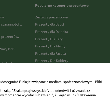
Popularne kategorie prezentowe
rmy
Zestawy prezentowe
j staranności w
Prezenty dla Babci
Prezenty dla Dziadka
 prezentów,
Prezenty Dla Taty
Prezenty Dla Mamy
ktowy B2B
Prezenty dla Faceta
Prezenty Dla Kobiety
amówienia
Dla miłośników zwierząt
tawy
Walentynki
udostępniać funkcje związane z mediami społecznościowymi. Pliki
Urodziny/imieniny
likając "Zaakceptuj wszystkie", lub odmówić i używania (z
ny momencie wycofać lub zmienić, klikając w link "Ustawienia