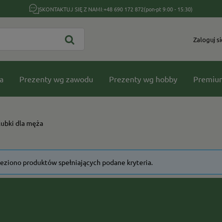
SKONTAKTUJ SIĘ Z NAMI:
+48 690 172 872
(pon-pt 9:00 - 15:30)
Zaloguj si
a
Prezenty wg zawodu
Prezenty wg hobby
Premiu
ubki dla męża
leziono produktów spełniających podane kryteria.