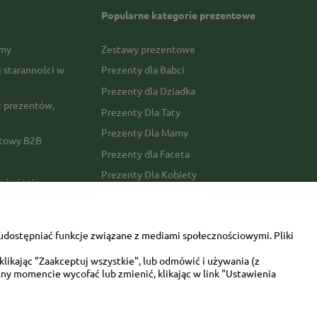
Popularne kategorie prezentowe
rmy
Zestawy prezentowe
j staranności w
Prezenty dla Babci
Prezenty dla Dziadka
 prezentów,
Prezenty Dla Taty
Prezenty Dla Mamy
ktowy B2B
Prezenty dla Faceta
Prezenty Dla Kobiety
amówienia
Dla miłośników zwierząt
tawy
Walentynki
udostępniać funkcje związane z mediami społecznościowymi. Pliki
Urodziny/imieniny
likając "Zaakceptuj wszystkie", lub odmówić i używania (z
ny momencie wycofać lub zmienić, klikając w link "Ustawienia