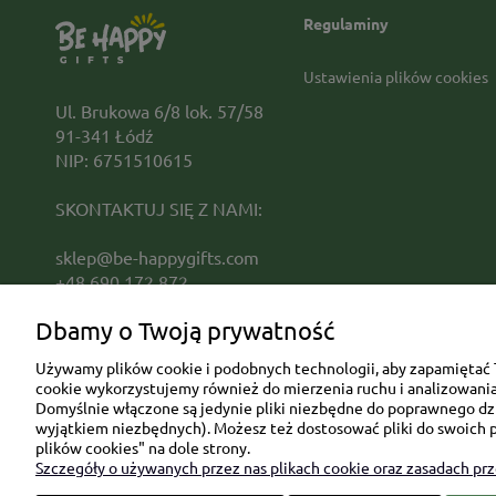
Regulaminy
Ustawienia plików cookies
Ul. Brukowa 6/8 lok. 57/58
91-341 Łódź
NIP: 6751510615
SKONTAKTUJ SIĘ Z NAMI:
sklep@be-happygifts.com
+48 690 172 872
(pon-pt 9:00 - 15:30)
Dbamy o Twoją prywatność
Używamy plików cookie i podobnych technologii, aby zapamiętać T
cookie wykorzystujemy również do mierzenia ruchu i analizowania 
Domyślnie włączone są jedynie pliki niezbędne do poprawnego dzia
wyjątkiem niezbędnych). Możesz też dostosować pliki do swoich p
plików cookies" na dole strony.
Szczegóły o używanych przez nas plikach cookie oraz zasadach pr