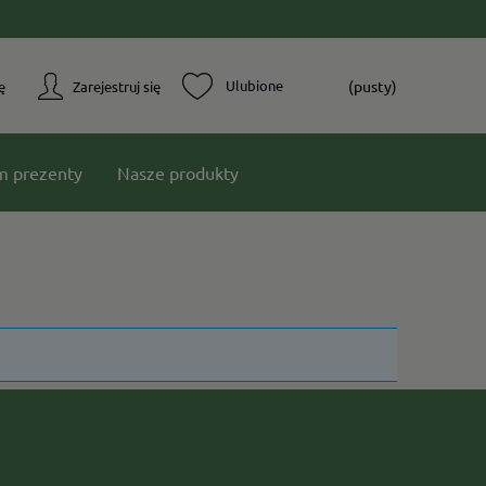
(pusty)
ę
Zarejestruj się
m prezenty
Nasze produkty