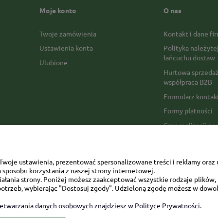
Moje konto
O nas
Twoje zamówienia
Kontakt i dane fi
Ustawienia konta
Polityka należyte
łańcuchu dostaw
Ulubione
Hurtowa sprzedaż
współpraca B2B
Formularz konta
Formy płatności
Czas realizacji z
Czas i koszty dos
Opinie Trustmate
woje ustawienia, prezentować spersonalizowane treści i reklamy oraz 
Mapa kategorii
sposobu korzystania z naszej strony internetowej.
łania strony. Poniżej możesz zaakceptować wszystkie rodzaje plików, k
otrzeb, wybierając "Dostosuj zgody". Udzieloną zgodę możesz w dowol
zetwarzania danych osobowych znajdziesz w Polityce Prywatności.