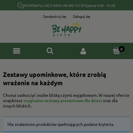
SKONTAKTUJ SIĘ Z NAMI:
+48 690 172 872
(pon-pt 9:00 - 15:30)
Zarejestruj się
Zaloguj się
Zestawy upominkowe, które zrobią
wrażenie na każdym
Chcesz zaskoczyć osobe bliską czymś wyjątkowym. W naszej ofercie
znajdziesz
oryginalne zestawy prezentowe dla dzieci
oraz dla
innych bliskich.
Nie znaleziono produktów spełniających podane kryteria.