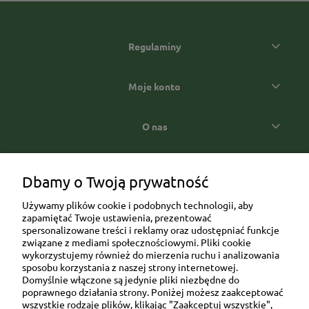
Regulaminy
Moje konto
O nas
Popularne kategorie prezentowe
Dbamy o Twoją prywatność
Używamy plików cookie i podobnych technologii, aby
zapamiętać Twoje ustawienia, prezentować
spersonalizowane treści i reklamy oraz udostępniać funkcje
związane z mediami społecznościowymi. Pliki cookie
wykorzystujemy również do mierzenia ruchu i analizowania
sposobu korzystania z naszej strony internetowej.
Domyślnie włączone są jedynie pliki niezbędne do
Ul. Brukowa 6/8 lok. 57/58
poprawnego działania strony. Poniżej możesz zaakceptować
wszystkie rodzaje plików, klikając "Zaakceptuj wszystkie",
91-341 Łódź