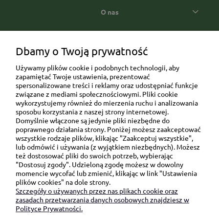
O nas
Popularne kategorie prezentowe
Dbamy o Twoją prywatność
Używamy plików cookie i podobnych technologii, aby
zapamiętać Twoje ustawienia, prezentować
spersonalizowane treści i reklamy oraz udostępniać funkcje
związane z mediami społecznościowymi. Pliki cookie
wykorzystujemy również do mierzenia ruchu i analizowania
sposobu korzystania z naszej strony internetowej.
Domyślnie włączone są jedynie pliki niezbędne do
Ul. Brukowa 6/8 lok. 57/58
poprawnego działania strony. Poniżej możesz zaakceptować
wszystkie rodzaje plików, klikając "Zaakceptuj wszystkie",
91-341 Łódź
lub odmówić i używania (z wyjątkiem niezbędnych). Możesz
NIP: 6751510615
też dostosować pliki do swoich potrzeb, wybierając
"Dostosuj zgody". Udzieloną zgodę możesz w dowolny
SKONTAKTUJ SIĘ Z NAMI:
momencie wycofać lub zmienić, klikając w link "Ustawienia
plików cookies" na dole strony.
Szczegóły o używanych przez nas plikach cookie oraz
sklep@be-happygifts.com
zasadach przetwarzania danych osobowych znajdziesz w
+48 690 172 872
Polityce Prywatności.
(pon-pt 9:00 - 15:30)