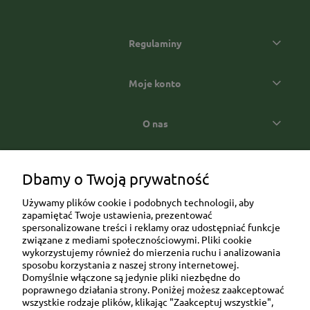
Regulaminy
Moje konto
O nas
Popularne kategorie prezentowe
Dbamy o Twoją prywatność
Używamy plików cookie i podobnych technologii, aby
zapamiętać Twoje ustawienia, prezentować
spersonalizowane treści i reklamy oraz udostępniać funkcje
związane z mediami społecznościowymi. Pliki cookie
wykorzystujemy również do mierzenia ruchu i analizowania
sposobu korzystania z naszej strony internetowej.
Domyślnie włączone są jedynie pliki niezbędne do
Ul. Brukowa 6/8 lok. 57/58
poprawnego działania strony. Poniżej możesz zaakceptować
wszystkie rodzaje plików, klikając "Zaakceptuj wszystkie",
91-341 Łódź