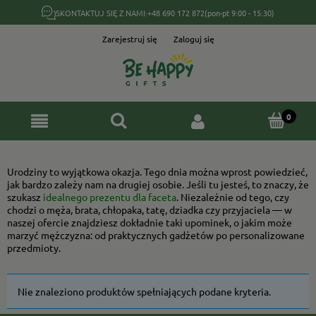
SKONTAKTUJ SIĘ Z NAMI:
+48 690 172 872
(pon-pt 9:00 - 15:30)
Zarejestruj się
Zaloguj się
Urodziny to wyjątkowa okazja. Tego dnia można wprost powiedzieć,
jak bardzo zależy nam na drugiej osobie. Jeśli tu jesteś, to znaczy, że
szukasz
idealnego prezentu dla faceta
. Niezależnie od tego, czy
chodzi o męża, brata, chłopaka, tatę, dziadka czy przyjaciela — w
naszej ofercie znajdziesz dokładnie taki upominek, o jakim może
marzyć mężczyzna: od praktycznych gadżetów po personalizowane
przedmioty.
Nie znaleziono produktów spełniających podane kryteria.