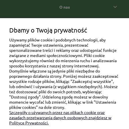
O nas
Popularne kategorie prezentowe
Dbamy o Twoją prywatność
Używamy plików cookie i podobnych technologii, aby
zapamiętać Twoje ustawienia, prezentować
spersonalizowane treści i reklamy oraz udostępniać funkcje
związane z mediami społecznościowymi. Pliki cookie
wykorzystujemy również do mierzenia ruchu i analizowania
sposobu korzystania z naszej strony internetowej.
Domyślnie włączone są jedynie pliki niezbędne do
Ul. Brukowa 6/8 lok. 57/58
poprawnego działania strony. Poniżej możesz zaakceptować
wszystkie rodzaje plików, klikając "Zaakceptuj wszystkie",
91-341 Łódź
lub odmówić i używania (z wyjątkiem niezbędnych). Możesz
NIP: 6751510615
też dostosować pliki do swoich potrzeb, wybierając
"Dostosuj zgody". Udzieloną zgodę możesz w dowolny
SKONTAKTUJ SIĘ Z NAMI:
momencie wycofać lub zmienić, klikając w link "Ustawienia
plików cookies" na dole strony.
Szczegóły o używanych przez nas plikach cookie oraz
sklep@be-happygifts.com
zasadach przetwarzania danych osobowych znajdziesz w
+48 690 172 872
Polityce Prywatności.
(pon-pt 9:00 - 15:30)