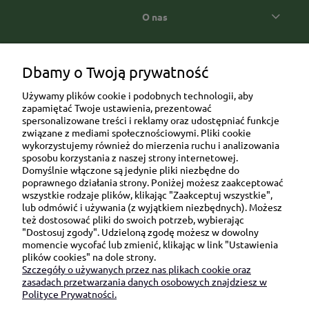
O nas
Popularne kategorie prezentowe
Dbamy o Twoją prywatność
Używamy plików cookie i podobnych technologii, aby
zapamiętać Twoje ustawienia, prezentować
spersonalizowane treści i reklamy oraz udostępniać funkcje
związane z mediami społecznościowymi. Pliki cookie
wykorzystujemy również do mierzenia ruchu i analizowania
sposobu korzystania z naszej strony internetowej.
Domyślnie włączone są jedynie pliki niezbędne do
Ul. Brukowa 6/8 lok. 57/58
poprawnego działania strony. Poniżej możesz zaakceptować
wszystkie rodzaje plików, klikając "Zaakceptuj wszystkie",
91-341 Łódź
lub odmówić i używania (z wyjątkiem niezbędnych). Możesz
NIP: 6751510615
też dostosować pliki do swoich potrzeb, wybierając
"Dostosuj zgody". Udzieloną zgodę możesz w dowolny
SKONTAKTUJ SIĘ Z NAMI:
momencie wycofać lub zmienić, klikając w link "Ustawienia
plików cookies" na dole strony.
Szczegóły o używanych przez nas plikach cookie oraz
sklep@be-happygifts.com
zasadach przetwarzania danych osobowych znajdziesz w
+48 690 172 872
Polityce Prywatności.
(pon-pt 9:00 - 15:30)