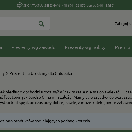
SKONTAKTUJ SIĘ Z NAMI:
+48 690 172 872
(pon-pt 9:00 - 15:30)
Zaloguj si
a
Prezenty wg zawodu
Prezenty wg hobby
Premiu
iny
Prezent na Urodziny dla Chłopaka
ak niedługo obchodzi urodziny? W takim razie nie ma co zwlekać — czas
ć facetowi, jak bardzo Ci na nim zależy. Mamy tu wszystko, co wzrusza,
stko lubi spędzać czas przy dobrej kawie, a może kolekcjonuje zabawn
leziono produktów spełniających podane kryteria.