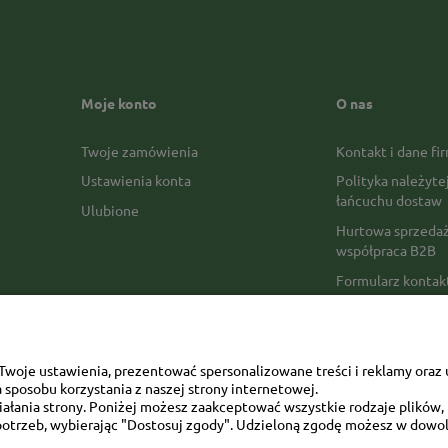
Moje konto
O nas
Twoje zamówienia
Kontakt i dane fi
Ustawienia konta
Polityka należyte
łańcuchu dostaw
Ulubione
Hurtowa sprzedaż
współpraca B2B
Formularz konta
Formy płatności
Czas realizacji z
Czas i koszty dos
woje ustawienia, prezentować spersonalizowane treści i reklamy oraz 
sposobu korzystania z naszej strony internetowej.
Opinie Trustmate
łania strony. Poniżej możesz zaakceptować wszystkie rodzaje plików, k
otrzeb, wybierając "Dostosuj zgody". Udzieloną zgodę możesz w dowol
Mapa kategorii