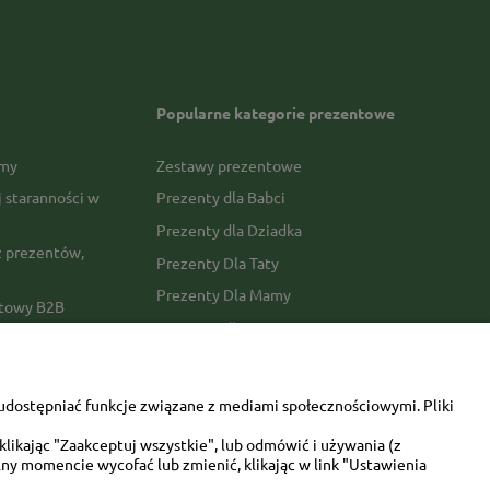
Popularne kategorie prezentowe
rmy
Zestawy prezentowe
j staranności w
Prezenty dla Babci
Prezenty dla Dziadka
 prezentów,
Prezenty Dla Taty
Prezenty Dla Mamy
ktowy B2B
Prezenty dla Faceta
Prezenty Dla Kobiety
amówienia
Dla miłośników zwierząt
tawy
udostępniać funkcje związane z mediami społecznościowymi. Pliki
Walentynki
likając "Zaakceptuj wszystkie", lub odmówić i używania (z
Urodziny/imieniny
ny momencie wycofać lub zmienić, klikając w link "Ustawienia