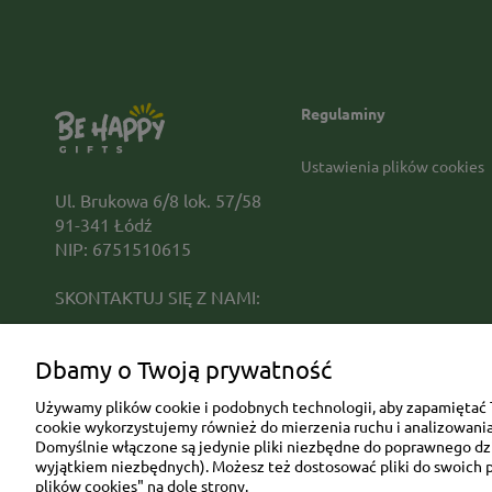
Regulaminy
Ustawienia plików cookies
Ul. Brukowa 6/8 lok. 57/58
91-341 Łódź
NIP: 6751510615
SKONTAKTUJ SIĘ Z NAMI:
sklep@be-happygifts.com
Dbamy o Twoją prywatność
+48 690 172 872
(pon-pt 9:00 - 15:30)
Używamy plików cookie i podobnych technologii, aby zapamiętać T
cookie wykorzystujemy również do mierzenia ruchu i analizowania 
Domyślnie włączone są jedynie pliki niezbędne do poprawnego dzia
wyjątkiem niezbędnych). Możesz też dostosować pliki do swoich p
plików cookies" na dole strony.