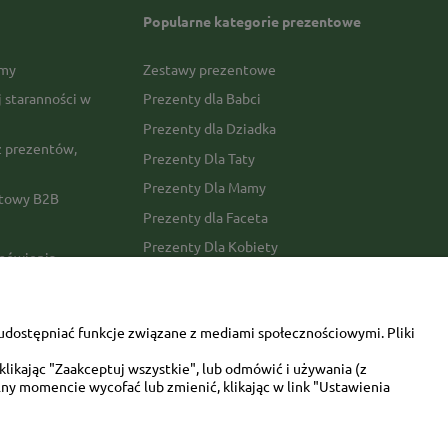
Popularne kategorie prezentowe
rmy
Zestawy prezentowe
j staranności w
Prezenty dla Babci
Prezenty dla Dziadka
 prezentów,
Prezenty Dla Taty
Prezenty Dla Mamy
ktowy B2B
Prezenty dla Faceta
Prezenty Dla Kobiety
amówienia
Dla miłośników zwierząt
tawy
Walentynki
udostępniać funkcje związane z mediami społecznościowymi. Pliki
Urodziny/imieniny
likając "Zaakceptuj wszystkie", lub odmówić i używania (z
ny momencie wycofać lub zmienić, klikając w link "Ustawienia