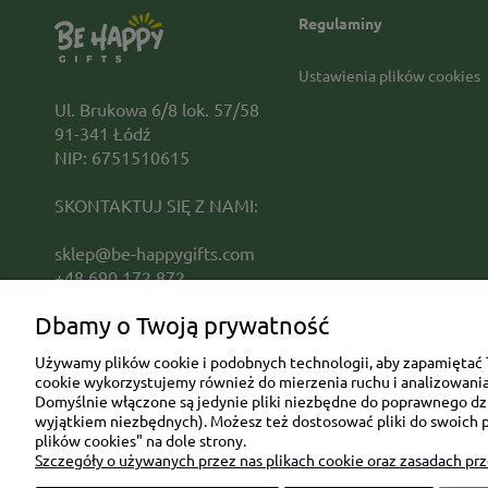
Regulaminy
Ustawienia plików cookies
Ul. Brukowa 6/8 lok. 57/58
91-341 Łódź
NIP: 6751510615
SKONTAKTUJ SIĘ Z NAMI:
sklep@be-happygifts.com
+48 690 172 872
(pon-pt 9:00 - 15:30)
Dbamy o Twoją prywatność
Używamy plików cookie i podobnych technologii, aby zapamiętać T
cookie wykorzystujemy również do mierzenia ruchu i analizowania 
Domyślnie włączone są jedynie pliki niezbędne do poprawnego dzia
wyjątkiem niezbędnych). Możesz też dostosować pliki do swoich p
plików cookies" na dole strony.
Szczegóły o używanych przez nas plikach cookie oraz zasadach pr