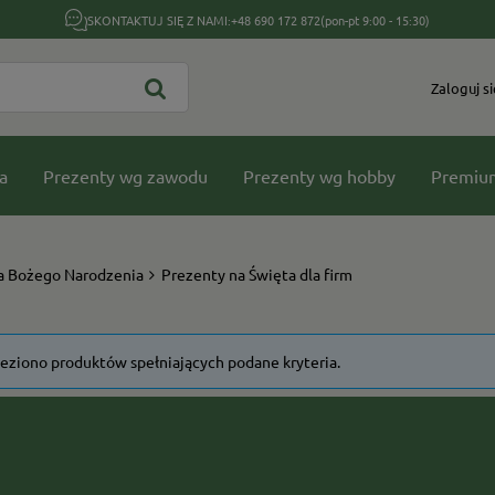
SKONTAKTUJ SIĘ Z NAMI:
+48 690 172 872
(pon-pt 9:00 - 15:30)
Zaloguj si
a
Prezenty wg zawodu
Prezenty wg hobby
Premiu
a Bożego Narodzenia
Prezenty na Święta dla firm
leziono produktów spełniających podane kryteria.