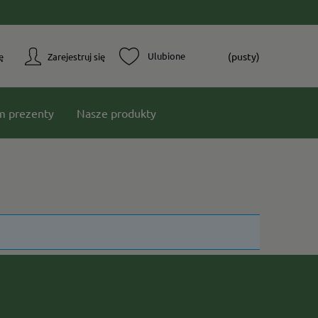
(pusty)
ę
Zarejestruj się
m prezenty
Nasze produkty