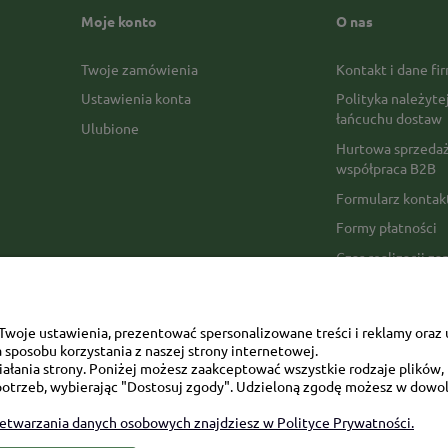
Moje konto
O nas
Twoje zamówienia
Kontakt i dane fi
Ustawienia konta
Polityka należyte
łańcuchu dostaw
Ulubione
Hurtowa sprzedaż
współpraca B2B
Formularz konta
Formy płatności
Czas realizacji z
Czas i koszty dos
Opinie Trustmate
woje ustawienia, prezentować spersonalizowane treści i reklamy oraz 
Mapa kategorii
sposobu korzystania z naszej strony internetowej.
łania strony. Poniżej możesz zaakceptować wszystkie rodzaje plików, k
otrzeb, wybierając "Dostosuj zgody". Udzieloną zgodę możesz w dowol
zetwarzania danych osobowych znajdziesz w Polityce Prywatności.