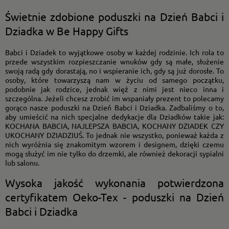
Świetnie zdobione poduszki na Dzień Babci i
Dziadka w Be Happy Gifts
Babci i Dziadek to wyjątkowe osoby w każdej rodzinie. Ich rola to
przede wszystkim rozpieszczanie wnuków gdy są małe, służenie
swoją radą gdy dorastają, no i wspieranie ich, gdy są już dorosłe. To
osoby, które towarzyszą nam w życiu od samego początku,
podobnie jak rodzice, jednak więź z nimi jest nieco inna i
szczególna. Jeżeli chcesz zrobić im wspaniały prezent to polecamy
gorąco nasze poduszki na Dzień Babci i Dziadka. Zadbaliśmy o to,
aby umieścić na nich specjalne dedykacje dla Dziadków takie jak:
KOCHANA BABCIA, NAJLEPSZA BABCIA, KOCHANY DZIADEK CZY
UKOCHANY DZIADZIUŚ. To jednak nie wszystko, ponieważ każda z
nich wyróżnia się znakomitym wzorem i designem, dzięki czemu
mogą służyć im nie tylko do drzemki, ale również dekoracji sypialni
lub salonu.
Wysoka jakość wykonania potwierdzona
certyfikatem Oeko-Tex - poduszki na Dzień
Babci i Dziadka