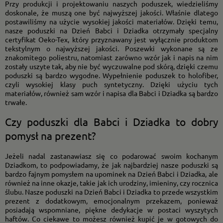
Przy produkcji i projektowaniu naszych poduszek, wiedzieliśmy
doskonale, że muszą one być najwyższej jakości. Właśnie dlatego
postawiliśmy na użycie wysokiej jakości materiałów. Dzięki temu,
nasze poduszki na Dzień Babci i Dziadka otrzymały specjalny
certyfikat Oeko-Tex, który przyznawany jest wyłącznie produktom
tekstylnym o najwyższej jakości. Poszewki wykonane są ze
znakomitego poliestru, natomiast zarówno wzór jak i napis na nim
zostały uszyte tak, aby nie być wyczuwalne pod skórą, dzięki czemu
poduszki są bardzo wygodne. Wypełnienie poduszek to holofiber,
czyli wysokiej klasy puch syntetyczny. Dzięki użyciu tych
materiałów, również sam wzór i napisa dla Babci i Dziadka są bardzo
trwałe.
Czy poduszki dla Babci i Dziadka to dobry
pomysł na prezent?
Jeżeli nadal zastanawiasz się co podarować swoim kochanym
Dziadkom, to podpowiadamy, że jak najbardziej nasze poduszki są
bardzo fajnym pomysłem na upominek na Dzień Babci i Dziadka, ale
również na inne okazje, takie jak ich urodziny, imieniny, czy rocznica
ślubu. Nasze poduszki na Dzień Babci i Dziadka to przede wszystkim
prezent z dodatkowym, emocjonalnym przekazem, ponieważ
posiadają wspomniane, piękne dedykacje w postaci wyszytych
haftów. Co ciekawe to możesz również kupić je w gotowych do