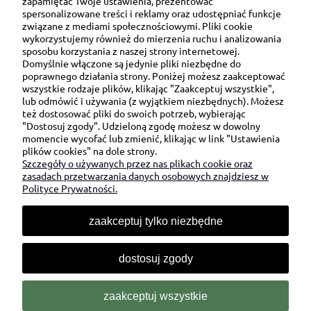
zapamiętać Twoje ustawienia, prezentować
spersonalizowane treści i reklamy oraz udostępniać funkcje
związane z mediami społecznościowymi. Pliki cookie
wykorzystujemy również do mierzenia ruchu i analizowania
sposobu korzystania z naszej strony internetowej.
Domyślnie włączone są jedynie pliki niezbędne do
Ul. Brukowa 6/8 lok. 57/58
poprawnego działania strony. Poniżej możesz zaakceptować
wszystkie rodzaje plików, klikając "Zaakceptuj wszystkie",
91-341 Łódź
lub odmówić i używania (z wyjątkiem niezbędnych). Możesz
NIP: 6751510615
też dostosować pliki do swoich potrzeb, wybierając
"Dostosuj zgody". Udzieloną zgodę możesz w dowolny
SKONTAKTUJ SIĘ Z NAMI:
momencie wycofać lub zmienić, klikając w link "Ustawienia
plików cookies" na dole strony.
Szczegóły o używanych przez nas plikach cookie oraz
sklep@be-happygifts.com
zasadach przetwarzania danych osobowych znajdziesz w
+48 690 172 872
Polityce Prywatności.
(pon-pt 9:00 - 15:30)
zaakceptuj tylko niezbędne
dostosuj zgody
zaakceptuj wszystkie