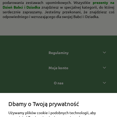
podarowania zestawach upominkowych. Wszystkie
prezenty na
Dzień Babci i Dziadka
znajdziesz w specjalnej kategorii, do której
serdecznie zapraszamy. Jesteśmy przekonani, że znajdziesz coś
odpowiedniego i wzruszającego dla swojej Babci i Dziadka.
Regulaminy
Moje konto
O nas
Popularne kategorie prezentowe
Dbamy o Twoją prywatność
Używamy plików cookie i podobnych technologii, aby