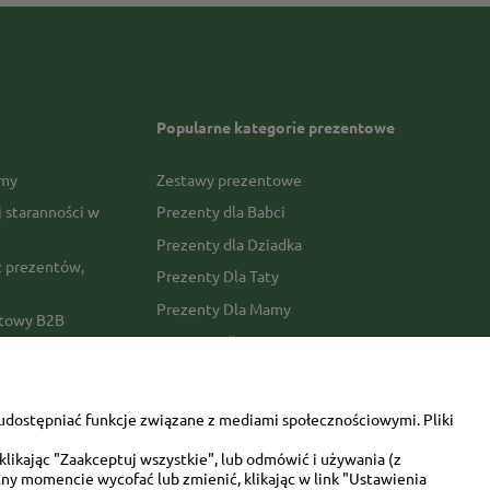
Popularne kategorie prezentowe
rmy
Zestawy prezentowe
j staranności w
Prezenty dla Babci
Prezenty dla Dziadka
 prezentów,
Prezenty Dla Taty
Prezenty Dla Mamy
ktowy B2B
Prezenty dla Faceta
Prezenty Dla Kobiety
amówienia
Dla miłośników zwierząt
tawy
udostępniać funkcje związane z mediami społecznościowymi. Pliki
Walentynki
likając "Zaakceptuj wszystkie", lub odmówić i używania (z
Urodziny/imieniny
ny momencie wycofać lub zmienić, klikając w link "Ustawienia