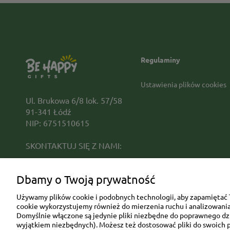
Regulaminy
Ustawienia plików cookies
Ul. Brukowa 6/8 lok. 57/58
91-341 Łódź
NIP: 6751510615
SKONTAKTUJ SIĘ Z NAMI:
sklep@be-happygifts.com
Dbamy o Twoją prywatność
+48 690 172 872
(pon-pt 9:00 - 15:30)
Używamy plików cookie i podobnych technologii, aby zapamiętać T
cookie wykorzystujemy również do mierzenia ruchu i analizowania 
Domyślnie włączone są jedynie pliki niezbędne do poprawnego dzia
wyjątkiem niezbędnych). Możesz też dostosować pliki do swoich p