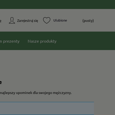
(pusty)
ę
Zarejestruj się
m prezenty
Nasze produkty
e
sz najlepszy upominek dla swojego mężczyzny.