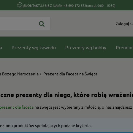
SKONTAKTUJ SIĘ Z NAMI:
+48 690 172 872
(pon-pt 9:00 - 15:30)
Zaloguj si
a
Prezenty wg zawodu
Prezenty wg hobby
Premiu
a Bożego Narodzenia
Prezent dla Faceta na Święta
czne prezenty dla niego, które robią wrażeni
prezent dla faceta
na święta jest wybierany z miłością. U nas znajdzie
leziono produktów spełniających podane kryteria.