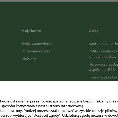
Moje konto
O nas
Twoje zamówienia
Kontakt i dane fi
Ustawienia konta
Polityka należyte
łańcuchu dostaw
Ulubione
Hurtowa sprzedaż
współpraca B2B
Formularz konta
Formy płatności
Czas realizacji z
Czas i koszty dos
woje ustawienia, prezentować spersonalizowane treści i reklamy oraz 
sposobu korzystania z naszej strony internetowej.
Opinie Trustmate
łania strony. Poniżej możesz zaakceptować wszystkie rodzaje plików, k
otrzeb, wybierając "Dostosuj zgody". Udzieloną zgodę możesz w dowol
Mapa kategorii