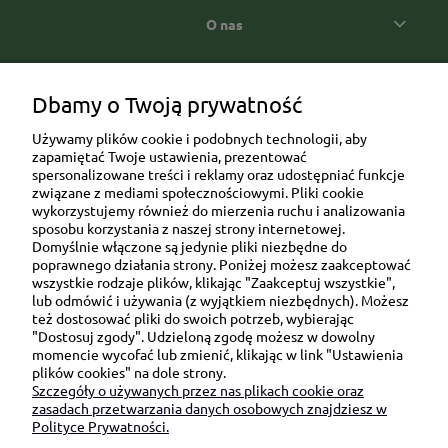
O nas
Popularne kategorie prezentowe
Dbamy o Twoją prywatność
Używamy plików cookie i podobnych technologii, aby
zapamiętać Twoje ustawienia, prezentować
spersonalizowane treści i reklamy oraz udostępniać funkcje
związane z mediami społecznościowymi. Pliki cookie
wykorzystujemy również do mierzenia ruchu i analizowania
sposobu korzystania z naszej strony internetowej.
Domyślnie włączone są jedynie pliki niezbędne do
Ul. Brukowa 6/8 lok. 57/58
poprawnego działania strony. Poniżej możesz zaakceptować
wszystkie rodzaje plików, klikając "Zaakceptuj wszystkie",
91-341 Łódź
lub odmówić i używania (z wyjątkiem niezbędnych). Możesz
NIP: 6751510615
też dostosować pliki do swoich potrzeb, wybierając
"Dostosuj zgody". Udzieloną zgodę możesz w dowolny
SKONTAKTUJ SIĘ Z NAMI:
momencie wycofać lub zmienić, klikając w link "Ustawienia
plików cookies" na dole strony.
Szczegóły o używanych przez nas plikach cookie oraz
sklep@be-happygifts.com
zasadach przetwarzania danych osobowych znajdziesz w
+48 690 172 872
Polityce Prywatności.
(pon-pt 9:00 - 15:30)