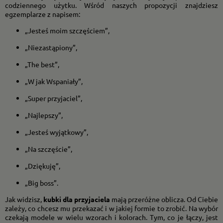
codziennego użytku. Wśród naszych propozycji znajdziesz
egzemplarze z napisem:
„Jesteś moim szczęściem”,
„Niezastąpiony”,
„The best”,
„W jak Wspaniały”,
„Super przyjaciel”,
„Najlepszy”,
„Jesteś wyjątkowy”,
„Na szczęście”,
„Dziękuję”,
„Big boss”.
Jak widzisz,
kubki dla przyjaciela
mają przeróżne oblicza. Od Ciebie
zależy, co chcesz mu przekazać i w jakiej formie to zrobić. Na wybór
czekają modele w wielu wzorach i kolorach. Tym, co je łączy, jest