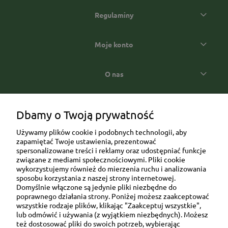
Regulaminy
Moje konto
O nas
Popularne kategorie prezentowe
Dbamy o Twoją prywatność
Używamy plików cookie i podobnych technologii, aby
zapamiętać Twoje ustawienia, prezentować
spersonalizowane treści i reklamy oraz udostępniać funkcje
związane z mediami społecznościowymi. Pliki cookie
wykorzystujemy również do mierzenia ruchu i analizowania
sposobu korzystania z naszej strony internetowej.
Domyślnie włączone są jedynie pliki niezbędne do
Ul. Brukowa 6/8 lok. 57/58
poprawnego działania strony. Poniżej możesz zaakceptować
wszystkie rodzaje plików, klikając "Zaakceptuj wszystkie",
91-341 Łódź
lub odmówić i używania (z wyjątkiem niezbędnych). Możesz
NIP: 6751510615
też dostosować pliki do swoich potrzeb, wybierając