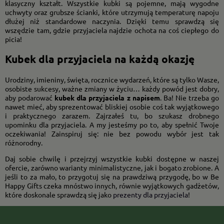
klasyczny kształt. Wszystkie kubki są pojemne, mają wygodne
uchwyty oraz grubsze ścianki, które utrzymują temperaturę napoju
dłużej niż standardowe naczynia. Dzięki temu sprawdzą się
wszędzie tam, gdzie przyjaciela najdzie ochota na coś ciepłego do
picia!
Kubek dla przyjaciela na każdą okazję
Urodziny, imieniny, święta, rocznice wydarzeń, które są tylko Wasze,
osobiste sukcesy, ważne zmiany w życiu… każdy powód jest dobry,
aby podarować
kubek dla przyjaciela z napisem
. Ba! Nie trzeba go
nawet mieć, aby sprezentować bliskiej osobie coś tak wyjątkowego
i praktycznego zarazem. Zajrzałeś tu, bo szukasz drobnego
upominku dla przyjaciela. A my jesteśmy po to, aby spełnić Twoje
oczekiwania! Zainspiruj się: nie bez powodu wybór jest tak
różnorodny.
Daj sobie chwilę i przejrzyj wszystkie kubki dostępne w naszej
ofercie, zarówno warianty minimalistyczne, jak i bogato zrobione. A
jeśli to za mało, to przygotuj się na prawdziwą przygodę, bo w Be
Happy Gifts czeka mnóstwo innych, równie wyjątkowych gadżetów,
które doskonale sprawdzą się jako
prezenty dla przyjaciela
!