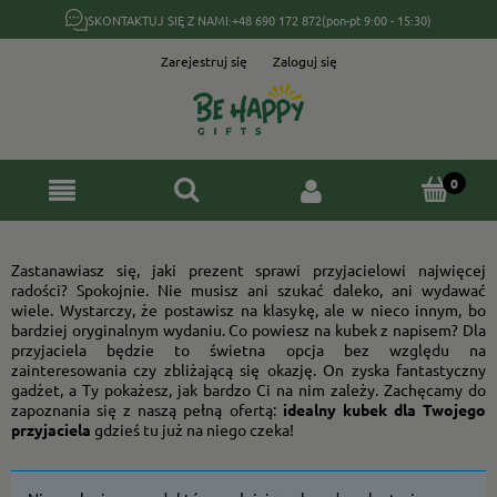
SKONTAKTUJ SIĘ Z NAMI:
+48 690 172 872
(pon-pt 9:00 - 15:30)
Zarejestruj się
Zaloguj się
Zastanawiasz się, jaki prezent sprawi przyjacielowi najwięcej
radości? Spokojnie. Nie musisz ani szukać daleko, ani wydawać
wiele. Wystarczy, że postawisz na klasykę, ale w nieco innym, bo
bardziej oryginalnym wydaniu. Co powiesz na kubek z napisem? Dla
przyjaciela będzie to świetna opcja bez względu na
zainteresowania czy zbliżającą się okazję. On zyska fantastyczny
gadżet, a Ty pokażesz, jak bardzo Ci na nim zależy. Zachęcamy do
zapoznania się z naszą pełną ofertą:
idealny kubek dla Twojego
przyjaciela
gdzieś tu już na niego czeka!