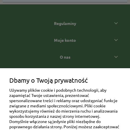
Regulaminy
Moje konto
O nas
Popularne kategorie prezentowe
Dbamy o Twoją prywatność
Używamy plików cookie i podobnych technologii, aby
zapamiętać Twoje ustawienia, prezentować
spersonalizowane treści i reklamy oraz udostępniać funkcje
związane z mediami społecznościowymi. Pliki cookie
wykorzystujemy również do mierzenia ruchu i analizowania
sposobu korzystania z naszej strony internetowej.
Domyślnie włączone są jedynie pliki niezbędne do
Ul. Brukowa 6/8 lok. 57/58
poprawnego działania strony. Poniżej możesz zaakceptować