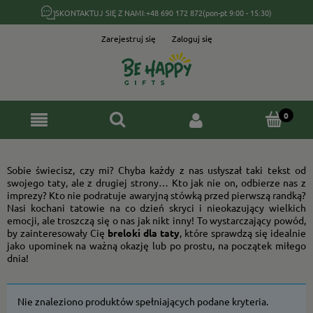
SKONTAKTUJ SIĘ Z NAMI:
+48 690 172 872
(pon-pt 9:00 - 15:30)
Zarejestruj się
Zaloguj się
Sobie świecisz, czy mi? Chyba każdy z nas usłyszał taki tekst od
swojego taty, ale z drugiej strony… Kto jak nie on, odbierze nas z
imprezy? Kto nie podratuje awaryjną stówką przed pierwszą randką?
Nasi kochani tatowie na co dzień skryci i nieokazujący wielkich
emocji, ale troszczą się o nas jak nikt inny! To wystarczający powód,
by zainteresowały Cię
breloki dla taty
, które sprawdzą się idealnie
jako upominek na ważną okazję lub po prostu, na początek miłego
dnia!
Nie znaleziono produktów spełniających podane kryteria.