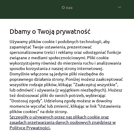
O nas
Popularne kategorie prezentowe
Dbamy o Twoją prywatność
Używamy plików cookie i podobnych technologii, aby
zapamiętać Twoje ustawienia, prezentować
spersonalizowane treści i reklamy oraz udostępniać funkcje
związane z mediami społecznościowymi. Pliki cookie
wykorzystujemy również do mierzenia ruchu i analizowania
sposobu korzystania z naszej strony internetowej.
Domyślnie włączone są jedynie pliki niezbędne do
Ul. Brukowa 6/8 lok. 57/58
poprawnego działania strony. Poniżej możesz zaakceptować
wszystkie rodzaje plików, klikając "Zaakceptuj wszystkie",
91-341 Łódź
lub odmówić i używania (z wyjątkiem niezbędnych). Możesz
NIP: 6751510615
też dostosować pliki do swoich potrzeb, wybierając
"Dostosuj zgody". Udzieloną zgodę możesz w dowolny
SKONTAKTUJ SIĘ Z NAMI:
momencie wycofać lub zmienić, klikając w link "Ustawienia
plików cookies" na dole strony.
Szczegóły o używanych przez nas plikach cookie oraz
sklep@be-happygifts.com
zasadach przetwarzania danych osobowych znajdziesz w
+48 690 172 872
Polityce Prywatności.
(pon-pt 9:00 - 15:30)