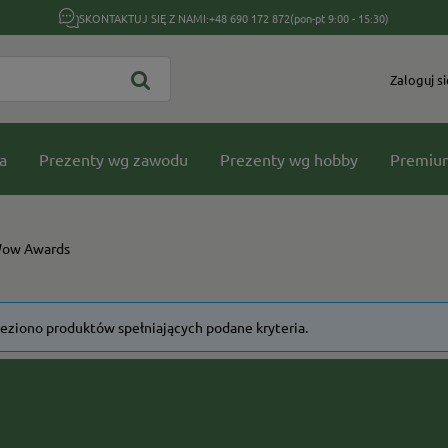
SKONTAKTUJ SIĘ Z NAMI:
+48 690 172 872
(pon-pt 9:00 - 15:30)
Zaloguj si
a
Prezenty wg zawodu
Prezenty wg hobby
Premiu
Wow Awards
leziono produktów spełniających podane kryteria.