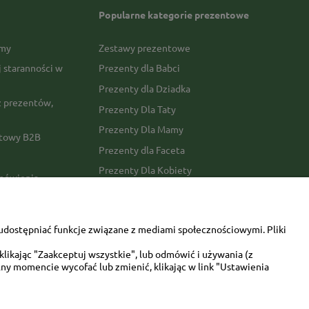
Popularne kategorie prezentowe
rmy
Zestawy prezentowe
j staranności w
Prezenty dla Babci
Prezenty dla Dziadka
 prezentów,
Prezenty Dla Taty
Prezenty Dla Mamy
ktowy B2B
Prezenty dla Faceta
Prezenty Dla Kobiety
amówienia
Dla miłośników zwierząt
tawy
Walentynki
udostępniać funkcje związane z mediami społecznościowymi. Pliki
Urodziny/imieniny
likając "Zaakceptuj wszystkie", lub odmówić i używania (z
ny momencie wycofać lub zmienić, klikając w link "Ustawienia