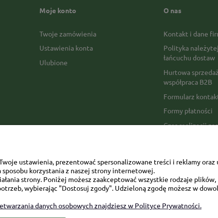
Moje konto
O nas
Twoje zamówienia
Kontakt i dane fi
Ustawienia konta
Polityka należyte
łańcuchu dostaw
Ulubione
Hurtowa sprzedaż
współpraca B2B
Formularz konta
Formy płatności
Czas realizacji z
Czas i koszty dos
Opinie Trustmate
woje ustawienia, prezentować spersonalizowane treści i reklamy oraz 
Mapa kategorii
sposobu korzystania z naszej strony internetowej.
łania strony. Poniżej możesz zaakceptować wszystkie rodzaje plików, k
otrzeb, wybierając "Dostosuj zgody". Udzieloną zgodę możesz w dowol
zetwarzania danych osobowych znajdziesz w Polityce Prywatności.