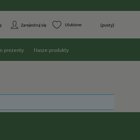
(pusty)
ę
Zarejestruj się
m prezenty
Nasze produkty