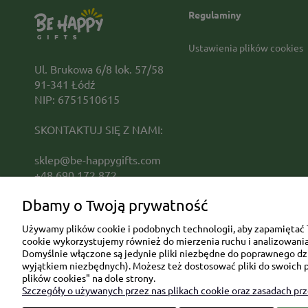
Regulaminy
Ustawienia plików cookies
Ul. Brukowa 6/8 lok. 57/58
91-341 Łódź
NIP: 6751510615
SKONTAKTUJ SIĘ Z NAMI:
sklep@be-happygifts.com
+48 690 172 872
(pon-pt 9:00 - 15:30)
Dbamy o Twoją prywatność
Używamy plików cookie i podobnych technologii, aby zapamiętać T
cookie wykorzystujemy również do mierzenia ruchu i analizowania 
Domyślnie włączone są jedynie pliki niezbędne do poprawnego dzia
wyjątkiem niezbędnych). Możesz też dostosować pliki do swoich p
plików cookies" na dole strony.
Szczegóły o używanych przez nas plikach cookie oraz zasadach pr