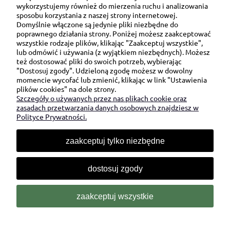
wykorzystujemy również do mierzenia ruchu i analizowania
sposobu korzystania z naszej strony internetowej.
Domyślnie włączone są jedynie pliki niezbędne do
Ul. Brukowa 6/8 lok. 57/58
poprawnego działania strony. Poniżej możesz zaakceptować
wszystkie rodzaje plików, klikając "Zaakceptuj wszystkie",
91-341 Łódź
lub odmówić i używania (z wyjątkiem niezbędnych). Możesz
NIP: 6751510615
też dostosować pliki do swoich potrzeb, wybierając
"Dostosuj zgody". Udzieloną zgodę możesz w dowolny
SKONTAKTUJ SIĘ Z NAMI:
momencie wycofać lub zmienić, klikając w link "Ustawienia
plików cookies" na dole strony.
Szczegóły o używanych przez nas plikach cookie oraz
sklep@be-happygifts.com
zasadach przetwarzania danych osobowych znajdziesz w
+48 690 172 872
Polityce Prywatności.
(pon-pt 9:00 - 15:30)
zaakceptuj tylko niezbędne
dostosuj zgody
zaakceptuj wszystkie