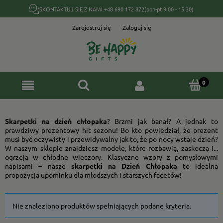
SKONTAKTUJ SIĘ Z NAMI:
+48 690 172 872
(pon-pt 9:00 - 15:30)
Zarejestruj się
Zaloguj się
Skarpetki na dzień chłopaka
? Brzmi jak banał? A jednak to
prawdziwy prezentowy hit sezonu! Bo kto powiedział, że prezent
musi być oczywisty i przewidywalny jak to, że po nocy wstaje dzień?
W naszym sklepie znajdziesz modele, które rozbawią, zaskoczą i...
ogrzeją w chłodne wieczory. Klasyczne wzory z pomysłowymi
napisami – nasze
skarpetki na Dzień Chłopaka
to idealna
propozycja upominku dla młodszych i starszych facetów!
Nie znaleziono produktów spełniających podane kryteria.