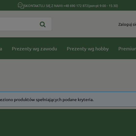
SKONTAKTUJ SIĘ Z NAMI:
+48 690 172 872
(pon-pt 9:00 - 15:30)
Zaloguj si
a
Prezenty wg zawodu
Prezenty wg hobby
Premiu
leziono produktów spełniających podane kryteria.