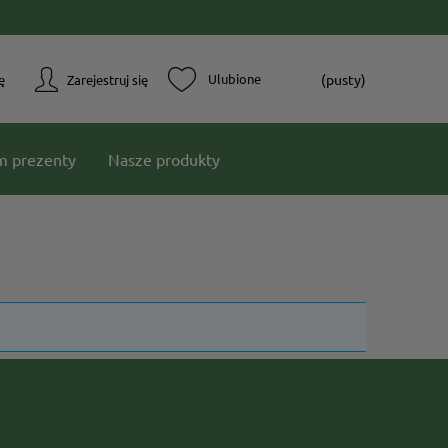
(pusty)
ę
Zarejestruj się
m prezenty
Nasze produkty