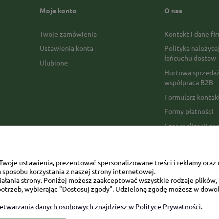
Moje konto
O nas
Twoje zamówienia
Kontakt i dane fi
Ustawienia konta
Polityka należyte
łańcuchu dostaw
Ulubione
Hurtowa sprzedaż
współpraca B2B
Formularz konta
Formy płatności
Czas realizacji z
Czas i koszty dos
Opinie Trustmate
woje ustawienia, prezentować spersonalizowane treści i reklamy oraz 
Mapa kategorii
sposobu korzystania z naszej strony internetowej.
łania strony. Poniżej możesz zaakceptować wszystkie rodzaje plików, k
otrzeb, wybierając "Dostosuj zgody". Udzieloną zgodę możesz w dowol
zetwarzania danych osobowych znajdziesz w Polityce Prywatności.