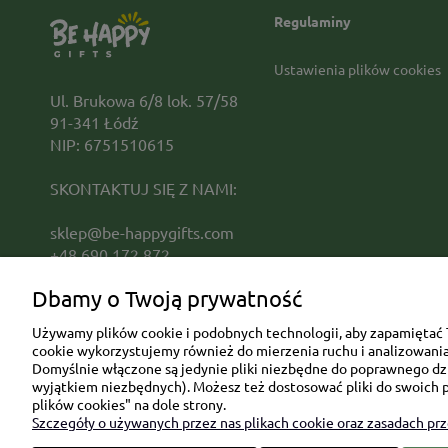
Regulaminy
Ustawienia plików cookies
Ul. Brukowa 6/8 lok. 57/58
91-341 Łódź
NIP: 6751510615
SKONTAKTUJ SIĘ Z NAMI:
sklep@be-happygifts.com
+48 690 172 872
(pon-pt 9:00 - 15:30)
Dbamy o Twoją prywatność
Używamy plików cookie i podobnych technologii, aby zapamiętać T
cookie wykorzystujemy również do mierzenia ruchu i analizowania 
Domyślnie włączone są jedynie pliki niezbędne do poprawnego dzia
wyjątkiem niezbędnych). Możesz też dostosować pliki do swoich p
plików cookies" na dole strony.
Szczegóły o używanych przez nas plikach cookie oraz zasadach pr