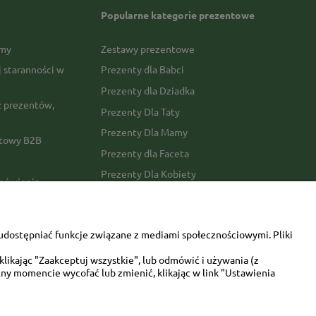
Popularne kategorie prezentowe
rmy
Zestawy prezentowe
j staranności w
Prezenty dla Babci
Prezenty dla Dziadka
 prezentów,
Prezenty Dla Taty
Prezenty Dla Mamy
ktowy B2B
Prezenty dla Faceta
Prezenty Dla Kobiety
amówienia
Dla miłośników zwierząt
tawy
Walentynki
udostępniać funkcje związane z mediami społecznościowymi. Pliki
Urodziny/imieniny
likając "Zaakceptuj wszystkie", lub odmówić i używania (z
ny momencie wycofać lub zmienić, klikając w link "Ustawienia