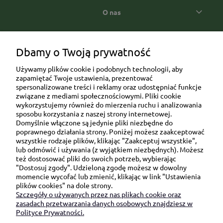
O nas
Popularne kategorie prezentowe
Dbamy o Twoją prywatność
Używamy plików cookie i podobnych technologii, aby
zapamiętać Twoje ustawienia, prezentować
spersonalizowane treści i reklamy oraz udostępniać funkcje
związane z mediami społecznościowymi. Pliki cookie
wykorzystujemy również do mierzenia ruchu i analizowania
sposobu korzystania z naszej strony internetowej.
Domyślnie włączone są jedynie pliki niezbędne do
Ul. Brukowa 6/8 lok. 57/58
poprawnego działania strony. Poniżej możesz zaakceptować
wszystkie rodzaje plików, klikając "Zaakceptuj wszystkie",
91-341 Łódź
lub odmówić i używania (z wyjątkiem niezbędnych). Możesz
NIP: 6751510615
też dostosować pliki do swoich potrzeb, wybierając
"Dostosuj zgody". Udzieloną zgodę możesz w dowolny
SKONTAKTUJ SIĘ Z NAMI:
momencie wycofać lub zmienić, klikając w link "Ustawienia
plików cookies" na dole strony.
Szczegóły o używanych przez nas plikach cookie oraz
sklep@be-happygifts.com
zasadach przetwarzania danych osobowych znajdziesz w
+48 690 172 872
Polityce Prywatności.
(pon-pt 9:00 - 15:30)