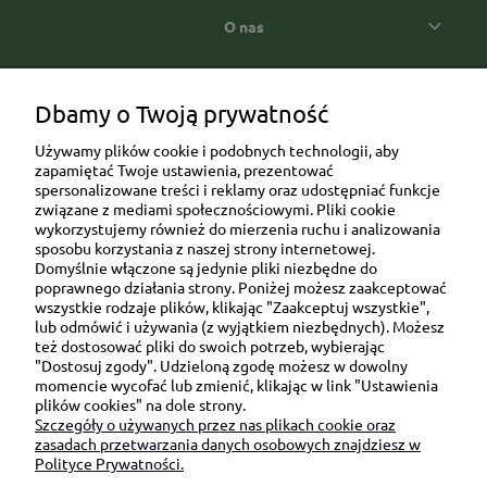
O nas
Popularne kategorie prezentowe
Dbamy o Twoją prywatność
Używamy plików cookie i podobnych technologii, aby
zapamiętać Twoje ustawienia, prezentować
spersonalizowane treści i reklamy oraz udostępniać funkcje
związane z mediami społecznościowymi. Pliki cookie
wykorzystujemy również do mierzenia ruchu i analizowania
sposobu korzystania z naszej strony internetowej.
Domyślnie włączone są jedynie pliki niezbędne do
Ul. Brukowa 6/8 lok. 57/58
poprawnego działania strony. Poniżej możesz zaakceptować
wszystkie rodzaje plików, klikając "Zaakceptuj wszystkie",
91-341 Łódź
lub odmówić i używania (z wyjątkiem niezbędnych). Możesz
NIP: 6751510615
też dostosować pliki do swoich potrzeb, wybierając
"Dostosuj zgody". Udzieloną zgodę możesz w dowolny
SKONTAKTUJ SIĘ Z NAMI:
momencie wycofać lub zmienić, klikając w link "Ustawienia
plików cookies" na dole strony.
Szczegóły o używanych przez nas plikach cookie oraz
sklep@be-happygifts.com
zasadach przetwarzania danych osobowych znajdziesz w
+48 690 172 872
Polityce Prywatności.
(pon-pt 9:00 - 15:30)