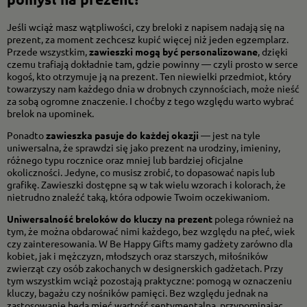
Jeśli wciąż masz wątpliwości, czy breloki z napisem nadają się na
prezent, za moment zechcesz kupić więcej niż jeden egzemplarz.
Przede wszystkim,
zawieszki mogą być personalizowane
, dzięki
czemu trafiają dokładnie tam, gdzie powinny — czyli prosto w serce
kogoś, kto otrzymuje ją na prezent. Ten niewielki przedmiot, który
towarzyszy nam każdego dnia w drobnych czynnościach, może nieść
za sobą ogromne znaczenie. I choćby z tego względu warto wybrać
brelok na upominek.
Ponadto
zawieszka pasuje do każdej okazji
— jest na tyle
uniwersalna, że sprawdzi się jako prezent na urodziny, imieniny,
różnego typu rocznice oraz mniej lub bardziej oficjalne
okoliczności. Jedyne, co musisz zrobić, to dopasować napis lub
grafikę. Zawieszki dostępne są w tak wielu wzorach i kolorach, że
nietrudno znaleźć taką, która odpowie Twoim oczekiwaniom.
Uniwersalność breloków do kluczy na prezent
polega również na
tym, że można obdarować nimi każdego, bez względu na płeć, wiek
czy zainteresowania. W Be Happy Gifts mamy gadżety zarówno dla
kobiet, jak i mężczyzn, młodszych oraz starszych, miłośników
zwierząt czy osób zakochanych w designerskich gadżetach. Przy
tym wszystkim wciąż pozostają praktyczne: pomogą w oznaczeniu
kluczy, bagażu czy nośników pamięci. Bez względu jednak na
zastosowanie będą mieć wartość sentymentalną, przypominając