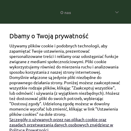
O nas
Popularne kategorie prezentowe
Dbamy o Twoją prywatność
Używamy plików cookie i podobnych technologii, aby
zapamiętać Twoje ustawienia, prezentować
spersonalizowane treści i reklamy oraz udostępniać funkcje
związane z mediami społecznościowymi. Pliki cookie
wykorzystujemy również do mierzenia ruchu i analizowania
sposobu korzystania z naszej strony internetowej.
Domyślnie włączone są jedynie pliki niezbędne do
Ul. Brukowa 6/8 lok. 57/58
poprawnego działania strony. Poniżej możesz zaakceptować
wszystkie rodzaje plików, klikając "Zaakceptuj wszystkie",
91-341 Łódź
lub odmówić i używania (z wyjątkiem niezbędnych). Możesz
NIP: 6751510615
też dostosować pliki do swoich potrzeb, wybierając
"Dostosuj zgody". Udzieloną zgodę możesz w dowolny
SKONTAKTUJ SIĘ Z NAMI:
momencie wycofać lub zmienić, klikając w link "Ustawienia
plików cookies" na dole strony.
Szczegóły o używanych przez nas plikach cookie oraz
sklep@be-happygifts.com
zasadach przetwarzania danych osobowych znajdziesz w
+48 690 172 872
Polityce Prywatności.