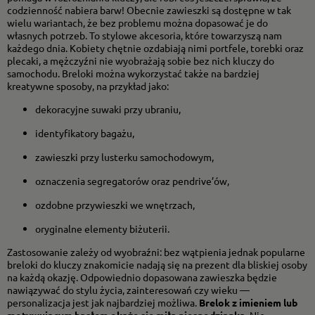
codzienność nabiera barw! Obecnie zawieszki są dostępne w tak
wielu wariantach, że bez problemu można dopasować je do
własnych potrzeb. To stylowe akcesoria, które towarzyszą nam
każdego dnia. Kobiety chętnie ozdabiają nimi portfele, torebki oraz
plecaki, a mężczyźni nie wyobrażają sobie bez nich kluczy do
samochodu. Breloki można wykorzystać także na bardziej
kreatywne sposoby, na przykład jako:
dekoracyjne suwaki przy ubraniu,
identyfikatory bagażu,
zawieszki przy lusterku samochodowym,
oznaczenia segregatorów oraz pendrive’ów,
ozdobne przywieszki we wnętrzach,
oryginalne elementy biżuterii.
Zastosowanie zależy od wyobraźni: bez wątpienia jednak popularne
breloki do kluczy znakomicie nadają się na prezent dla bliskiej osoby
na każdą okazję. Odpowiednio dopasowana zawieszka będzie
nawiązywać do stylu życia, zainteresowań czy wieku —
personalizacja jest jak najbardziej możliwa.
Brelok z imieniem lub
motywującym hasłem okaże się miłą niespodzianką.
Nie