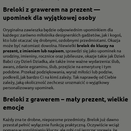
Breloki z grawerem na prezent —
upominek dla wyjątkowej osoby
Oryginalna zawieszka będzie odpowiednim upominkiem dla
każdego: zarówno miłośnika designerskich gadżetów, jak i kogoś,
kto lubi otaczać się drobnymi, ozdobnymi przedmiotami. Okazja
może być natomiast dowolna. Niewielki
brelok do kluczy na
prezent, z imieniem lub napisem
, sprawdzi się jako upominek na
urodziny, imieniny, rocznice oraz jubileusze, okazje takie jak Dzień
Babci czy Dzień Dziadka, ale także inne ważne wydarzenia: ślub,
awans, zdanie egzaminu, ślub, przejście na emeryturę i tym
podobne. Przekaż podziękowania, wyraź miłości lub podziw,
podkreśl, jak bardzo Ci na kimś zależy. Tak naprawdę od Ciebie
zależy, jaką okoliczność zechcesz urozmaicić o wyjątkowy
personalizowany upominek.
Breloki z grawerem – mały prezent, wielkie
emocje
Każdy zna te drobne, niepozorne przedmioty. Brelok już dawno
przestał pełnić wyłącznie funkcję praktyczną. Oczywiście wciąż
pomaga w rozróżnianiu kluczy, ale robi coś jeszcze: sprawia, że