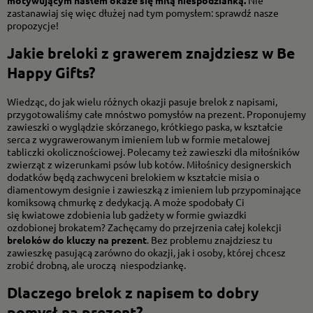
zastanawiaj się więc dłużej nad tym pomysłem: sprawdź nasze
propozycje!
Jakie breloki z grawerem znajdziesz w Be
Happy Gifts?
Wiedząc, do jak wielu różnych okazji pasuje brelok z napisami,
przygotowaliśmy całe mnóstwo pomysłów na prezent. Proponujemy
zawieszki o wyglądzie skórzanego, krótkiego paska, w kształcie
serca z wygrawerowanym imieniem lub w formie metalowej
tabliczki okolicznościowej. Polecamy też zawieszki dla miłośników
zwierząt z wizerunkami psów lub kotów. Miłośnicy designerskich
dodatków będą zachwyceni brelokiem w kształcie misia o
diamentowym designie i zawieszką z imieniem lub przypominające
komiksową chmurkę z dedykacją. A może spodobały Ci
się kwiatowe zdobienia lub gadżety w formie gwiazdki
ozdobionej brokatem? Zachęcamy do przejrzenia całej kolekcji
breloków do kluczy na prezent
. Bez problemu znajdziesz tu
zawieszkę pasującą zarówno do okazji, jak i osoby, której chcesz
zrobić drobną, ale uroczą niespodziankę.
Dlaczego brelok z napisem to dobry
pomysł na prezent?