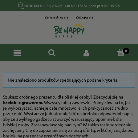
SKONTAKTUJ SIĘ Z NAMI:
+48 690 172 872
(pon-pt 9:00 - 15:30)
Zarejestruj się
Zaloguj się
Nie znaleziono produktów spełniających podane kryteria.
Szukasz drobnego prezentu dla bliskiej osoby? Zdecyduj się na
breloki z grawerem.
Wszyscy lubią zawieszki. Pomysłów na to, jak
je wykorzystać, istnieje całe mnóstwo, a ich praktyczność trudno
przecenić. Wystarczy jednak umieścić na breloku odpowiedni napis,
aby ze zwykłego gadżetu stworzyć wzruszający upominek dla
bliskiej osoby. Zastanawiasz się nad tym? W takim razie serdecznie
zachęcamy Cię do zapoznania się z naszą ofertą, w której znajdziesz
breloki na prezent w przeróżnych odsłonach.