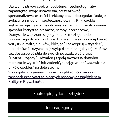
Używamy plików cookie i podobnych technologii, aby
zapamiętać Twoje ustawienia, prezentować
spersonalizowane treści i reklamy oraz udostępniać funkcje
związane z mediami społecznościowymi. Pliki cookie
wykorzystujemy również do mierzenia ruchu i analizowania
sposobu korzystania z naszej strony internetowej.
Domyślnie włączone są jedynie pliki niezbędne do
Ul. Brukowa 6/8 lok. 57/58
poprawnego działania strony. Poniżej możesz zaakceptować
wszystkie rodzaje plików, klikając "Zaakceptuj wszystkie",
91-341 Łódź
lub odmówić i używania (z wyjątkiem niezbędnych). Możesz
NIP: 6751510615
też dostosować pliki do swoich potrzeb, wybierając
"Dostosuj zgody". Udzieloną zgodę możesz w dowolny
SKONTAKTUJ SIĘ Z NAMI:
momencie wycofać lub zmienić, klikając w link "Ustawienia
plików cookies" na dole strony.
Szczegóły o używanych przez nas plikach cookie oraz
sklep@be-happygifts.com
zasadach przetwarzania danych osobowych znajdziesz w
+48 690 172 872
Polityce Prywatności.
(pon-pt 9:00 - 15:30)
zaakceptuj tylko niezbędne
dostosuj zgody