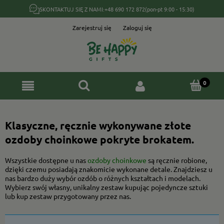
SKONTAKTUJ SIĘ Z NAMI:
+48 690 172 872
(pon-pt 9:00 - 15:30)
Zarejestruj się
Zaloguj się
Klasyczne, ręcznie wykonywane złote
ozdoby choinkowe pokryte brokatem.
Wszystkie dostępne u nas
ozdoby choinkowe
są ręcznie robione,
dzięki czemu posiadają znakomicie wykonane detale. Znajdziesz u
nas bardzo duży wybór ozdób o różnych kształtach i modelach.
Wybierz swój własny, unikalny zestaw kupując pojedyncze sztuki
lub kup zestaw przygotowany przez nas.