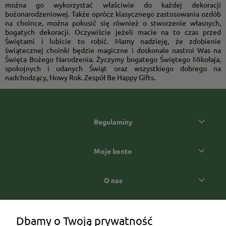
można go wykorzystać właściwie do każdej dekoracji
bożonarodzeniowej. Także oprócz klasycznego zastosowania ozdób
na choince, można pokusić się również o stworzenie własnych,
bogatych dekoracji. Oczywiście jeżeli macie na to czas przed
Świętami i lubicie to robić. Mamy nadzieję, że zdobienie
świątecznej choinki będzie magiczne i doskonale nastroi Was na
Święta Bożego Narodzenia. Życzymy bogatego Świętego Mikołaja,
spokojnych i udanych Świąt oraz wszystkiego dobrego na
nadchodzący, Nowy Rok. Zespół Be Happy Gifts.
Regulaminy
Moje konto
O nas
Popularne kategorie prezentowe
Dbamy o Twoją prywatność