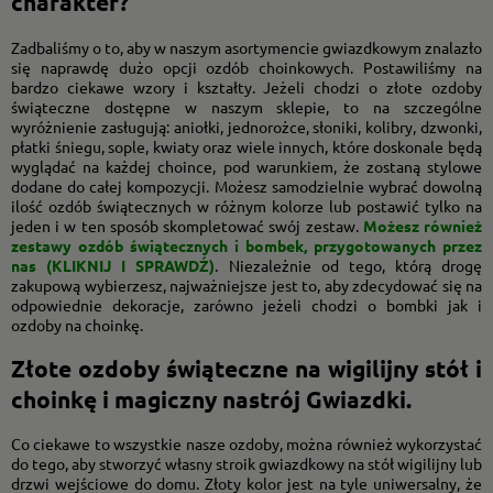
charakter?
Zadbaliśmy o to, aby w naszym asortymencie gwiazdkowym znalazło
się naprawdę dużo opcji ozdób choinkowych. Postawiliśmy na
bardzo ciekawe wzory i kształty. Jeżeli chodzi o złote ozdoby
świąteczne dostępne w naszym sklepie, to na szczególne
wyróżnienie zasługują: aniołki, jednorożce, słoniki, kolibry, dzwonki,
płatki śniegu, sople, kwiaty oraz wiele innych, które doskonale będą
wyglądać na każdej choince, pod warunkiem, że zostaną stylowe
dodane do całej kompozycji. Możesz samodzielnie wybrać dowolną
ilość ozdób świątecznych w różnym kolorze lub postawić tylko na
jeden i w ten sposób skompletować swój zestaw.
Możesz również
zestawy ozdób świątecznych i bombek, przygotowanych przez
nas (KLIKNIJ I SPRAWDŹ)
. Niezależnie od tego, którą drogę
zakupową wybierzesz, najważniejsze jest to, aby zdecydować się na
odpowiednie dekoracje, zarówno jeżeli chodzi o bombki jak i
ozdoby na choinkę.
Złote ozdoby świąteczne na wigilijny stół i
choinkę i magiczny nastrój Gwiazdki.
Co ciekawe to wszystkie nasze ozdoby, można również wykorzystać
do tego, aby stworzyć własny stroik gwiazdkowy na stół wigilijny lub
drzwi wejściowe do domu. Złoty kolor jest na tyle uniwersalny, że