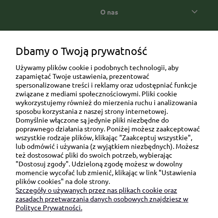
O nas
Popularne kategorie prezentowe
Dbamy o Twoją prywatność
Używamy plików cookie i podobnych technologii, aby
zapamiętać Twoje ustawienia, prezentować
spersonalizowane treści i reklamy oraz udostępniać funkcje
związane z mediami społecznościowymi. Pliki cookie
wykorzystujemy również do mierzenia ruchu i analizowania
sposobu korzystania z naszej strony internetowej.
Domyślnie włączone są jedynie pliki niezbędne do
Ul. Brukowa 6/8 lok. 57/58
poprawnego działania strony. Poniżej możesz zaakceptować
wszystkie rodzaje plików, klikając "Zaakceptuj wszystkie",
91-341 Łódź
lub odmówić i używania (z wyjątkiem niezbędnych). Możesz
NIP: 6751510615
też dostosować pliki do swoich potrzeb, wybierając
"Dostosuj zgody". Udzieloną zgodę możesz w dowolny
SKONTAKTUJ SIĘ Z NAMI:
momencie wycofać lub zmienić, klikając w link "Ustawienia
plików cookies" na dole strony.
Szczegóły o używanych przez nas plikach cookie oraz
sklep@be-happygifts.com
zasadach przetwarzania danych osobowych znajdziesz w
+48 690 172 872
Polityce Prywatności.
(pon-pt 9:00 - 15:30)