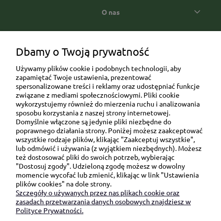
O nas
Popularne kategorie prezentowe
Dbamy o Twoją prywatność
Używamy plików cookie i podobnych technologii, aby
zapamiętać Twoje ustawienia, prezentować
spersonalizowane treści i reklamy oraz udostępniać funkcje
związane z mediami społecznościowymi. Pliki cookie
wykorzystujemy również do mierzenia ruchu i analizowania
sposobu korzystania z naszej strony internetowej.
Domyślnie włączone są jedynie pliki niezbędne do
Ul. Brukowa 6/8 lok. 57/58
poprawnego działania strony. Poniżej możesz zaakceptować
wszystkie rodzaje plików, klikając "Zaakceptuj wszystkie",
91-341 Łódź
lub odmówić i używania (z wyjątkiem niezbędnych). Możesz
NIP: 6751510615
też dostosować pliki do swoich potrzeb, wybierając
"Dostosuj zgody". Udzieloną zgodę możesz w dowolny
SKONTAKTUJ SIĘ Z NAMI:
momencie wycofać lub zmienić, klikając w link "Ustawienia
plików cookies" na dole strony.
Szczegóły o używanych przez nas plikach cookie oraz
sklep@be-happygifts.com
zasadach przetwarzania danych osobowych znajdziesz w
+48 690 172 872
Polityce Prywatności.
(pon-pt 9:00 - 15:30)