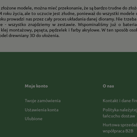
 złożone modele, można mieć przekonanie, że są bardzo trudne do złożeni
 roku życia, ale to uczucie jest złudne, ponieważ do wszystki modele 
oku prowadzi nas przez cały proces układania danej dioramy. Nie trze
 - wszystko znajdziemy w zestawie. Wspominaliśmy już o bateriac
klej montażowy, pęsęta, pędzelek i farby akrylowe. W ten sposób oso
del drewniany 3D do ułożenia.
Moje konto
O nas
Twoje zamówienia
Kontakt i dane fi
Ustawienia konta
Polityka należyte
łańcuchu dostaw
Ulubione
Hurtowa sprzedaż
współpraca B2B