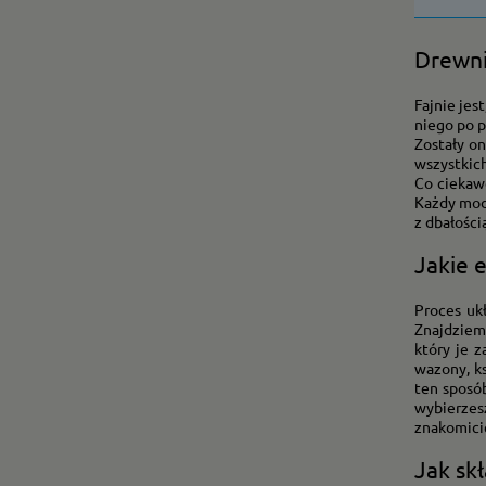
Drewni
Fajnie jes
niego po p
Zostały on
wszystkich
Co ciekaw
Każdy mod
z dbałości
Jakie 
Proces ukł
Znajdziem
który je z
wazony, ks
ten sposó
wybierzes
znakomicie
Jak sk