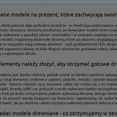
ane modele na prezent, które zachwycają swo
t, kiedy prezent daje podwójne szczęście - w chwili jego podarowania, 
rostu skorzysta. Jesteśmy przekonani, że drewniane modele które znaj
e wykonane z wysokiej jakości materiałów i w zestawie znajdują się w
 modeli znajdziemy doskonałe dioramy, które po ułożeniu wyglądają jak b
e to wszystkie mają ciekawy element - czyli podświetlenie LED, dzięk
el zapewnia zabawę na kilka długich wieczorów, ponieważ należy układ
ą o najmniejsze detale.
elementy należy złożyć, aby otrzymać gotowe 
adania jest bardzo złożony, jednak został on bardzo czytelnie opisan
y tutaj elementy zrobione z papieru, plastiku, metalu i przede wszy
asila - baterie również są w zestawie, także nie trzeba się o to mart
iążki, krzesła, półki czy poduszki zostały wykonane bardzo szczegółow
b krok po kroku otrzymujemy pięknie wykonaną dioramę danego modelu
z na prezent wersję księgarni czy kwiaciarni, zapewniamy, że osoba k
 bawić, ale po ułożeniu całości otrzyma znakomity element dekoracji 
ładać modele drewniane - co otrzymujemy w zes