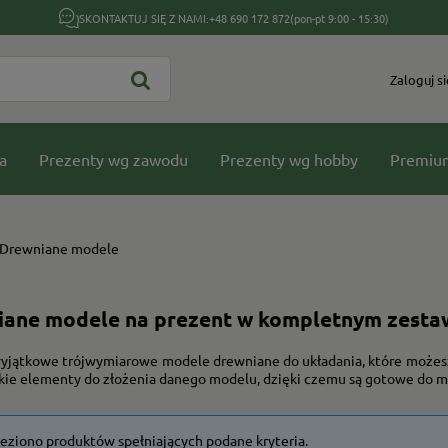
SKONTAKTUJ SIĘ Z NAMI:
+48 690 172 872
(pon-pt 9:00 - 15:30)
Zaloguj si
a
Prezenty wg zawodu
Prezenty wg hobby
Premiu
Drewniane modele
iane modele na prezent w kompletnym zesta
yjątkowe trójwymiarowe modele drewniane do układania, które możesz
kie elementy do złożenia danego modelu, dzięki czemu są gotowe do mo
leziono produktów spełniających podane kryteria.