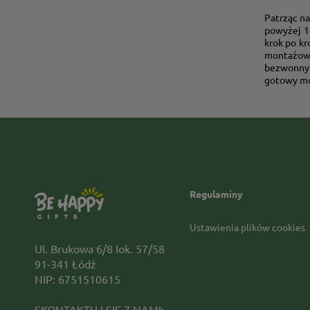
Patrząc na
powyżej 14
krok po kr
montażowe
bezwonny 
gotowy mo
Regulaminy
Ustawienia plików cookies
Ul. Brukowa 6/8 lok. 57/58
91-341 Łódź
NIP: 6751510615
SKONTAKTUJ SIĘ Z NAMI: