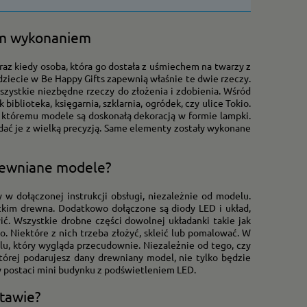
im wykonaniem
oraz kiedy osoba, która go dostała z uśmiechem na twarzy z
dziecie w Be Happy Gifts zapewnią właśnie te dwie rzeczy.
szystkie niezbędne rzeczy do złożenia i zdobienia. Wśród
iblioteka, księgarnia, szklarnia, ogródek, czy ulice Tokio.
i któremu modele są doskonałą dekoracją w formie lampki.
ać je z wielką precyzją. Same elementy zostały wykonane
drewniane modele?
y w dołączonej instrukcji obsługi, niezależnie od modelu.
stkim drewna. Dodatkowo dołączone są diody LED i układ,
wić. Wszystkie drobne części dowolnej układanki takie jak
o. Niektóre z nich trzeba złożyć, skleić lub pomalować. W
, który wygląda przecudownie. Niezależnie od tego, czy
tórej podarujesz dany drewniany model, nie tylko będzie
w postaci mini budynku z podświetleniem LED.
tawie?