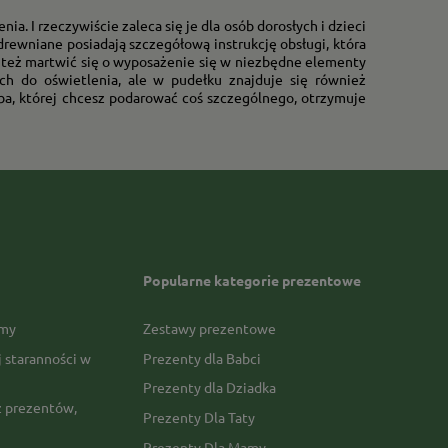
a. I rzeczywiście zaleca się je dla osób dorosłych i dzieci
drewniane posiadają szczegółową instrukcję obsługi, która
ba też martwić się o wyposażenie się w niezbędne elementy
h do oświetlenia, ale w pudełku znajduje się również
ba, której chcesz podarować coś szczególnego, otrzymuje
Popularne kategorie prezentowe
rmy
Zestawy prezentowe
j staranności w
Prezenty dla Babci
Prezenty dla Dziadka
 prezentów,
Prezenty Dla Taty
Prezenty Dla Mamy