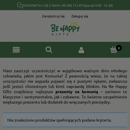
SKONTAKTUJ SIĘ Z NAMI:
+48 690 172 872
(pon-pt 9:00 - 15:30)
Zarejestruj się
Zaloguj się
Masz zaszczyt uczestniczyć w wyjątkowo ważnym dniu młodego
człowieka, jakim jest Komunia? Z pewnością wiesz, że na takiej
uroczystości nie wypada pojawić się z pustymi rękami, zwłaszcza
jeśli jesteś chrzestnym lub kimś naprawdę bliskim. Na Be Happy
Gifts znajdziesz najlepsze
prezenty na komunię
– zarówno te
klasyczne i sentymentalne, jak i zabawne. To świetne uzupełnienie
większego prezentu lub dodatek do wręczanych pieniędzy.
Nie znaleziono produktów spełniających podane kryteria.