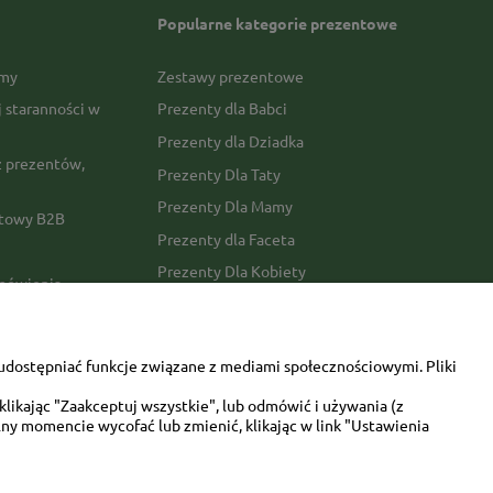
Popularne kategorie prezentowe
rmy
Zestawy prezentowe
j staranności w
Prezenty dla Babci
Prezenty dla Dziadka
 prezentów,
Prezenty Dla Taty
Prezenty Dla Mamy
ktowy B2B
Prezenty dla Faceta
Prezenty Dla Kobiety
amówienia
Dla miłośników zwierząt
tawy
Walentynki
udostępniać funkcje związane z mediami społecznościowymi. Pliki
Urodziny/imieniny
likając "Zaakceptuj wszystkie", lub odmówić i używania (z
ny momencie wycofać lub zmienić, klikając w link "Ustawienia