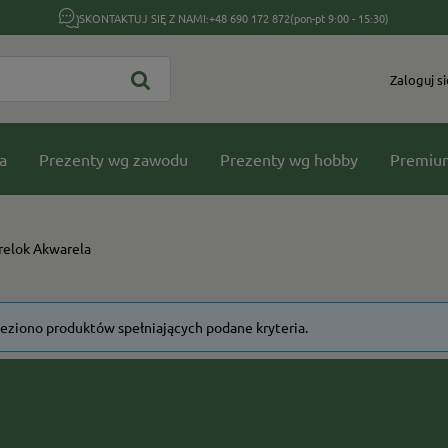
SKONTAKTUJ SIĘ Z NAMI:
+48 690 172 872
(pon-pt 9:00 - 15:30)
Zaloguj si
a
Prezenty wg zawodu
Prezenty wg hobby
Premiu
relok Akwarela
leziono produktów spełniających podane kryteria.