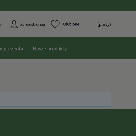
(pusty)
ę
Zarejestruj się
m prezenty
Nasze produkty