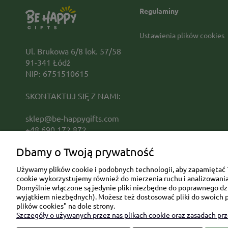
Regulaminy
Ustawienia plików cookies
Ul. Brukowa 6/8 lok. 57/58
91-341 Łódź
NIP: 6751510615
SKONTAKTUJ SIĘ Z NAMI:
sklep@be-happygifts.com
+48 690 172 872
(pon-pt 9:00 - 15:30)
Dbamy o Twoją prywatność
Używamy plików cookie i podobnych technologii, aby zapamiętać T
cookie wykorzystujemy również do mierzenia ruchu i analizowania 
Domyślnie włączone są jedynie pliki niezbędne do poprawnego dzia
wyjątkiem niezbędnych). Możesz też dostosować pliki do swoich p
plików cookies" na dole strony.
Szczegóły o używanych przez nas plikach cookie oraz zasadach pr