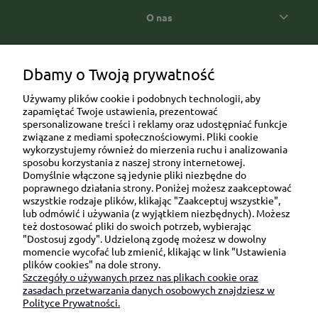
O nas
Popularne kategorie prezentowe
Dbamy o Twoją prywatność
Używamy plików cookie i podobnych technologii, aby
zapamiętać Twoje ustawienia, prezentować
spersonalizowane treści i reklamy oraz udostępniać funkcje
związane z mediami społecznościowymi. Pliki cookie
wykorzystujemy również do mierzenia ruchu i analizowania
sposobu korzystania z naszej strony internetowej.
Domyślnie włączone są jedynie pliki niezbędne do
Ul. Brukowa 6/8 lok. 57/58
poprawnego działania strony. Poniżej możesz zaakceptować
wszystkie rodzaje plików, klikając "Zaakceptuj wszystkie",
91-341 Łódź
lub odmówić i używania (z wyjątkiem niezbędnych). Możesz
NIP: 6751510615
też dostosować pliki do swoich potrzeb, wybierając
"Dostosuj zgody". Udzieloną zgodę możesz w dowolny
SKONTAKTUJ SIĘ Z NAMI:
momencie wycofać lub zmienić, klikając w link "Ustawienia
plików cookies" na dole strony.
Szczegóły o używanych przez nas plikach cookie oraz
sklep@be-happygifts.com
zasadach przetwarzania danych osobowych znajdziesz w
+48 690 172 872
Polityce Prywatności.
(pon-pt 9:00 - 15:30)