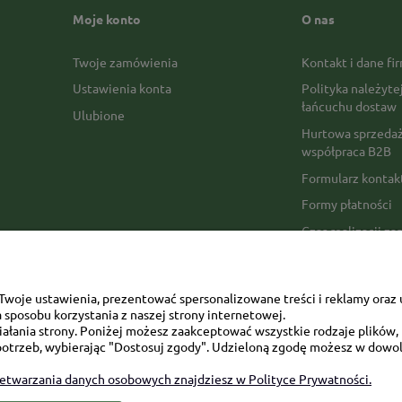
Moje konto
O nas
Twoje zamówienia
Kontakt i dane fi
Ustawienia konta
Polityka należyte
łańcuchu dostaw
Ulubione
Hurtowa sprzedaż
współpraca B2B
Formularz konta
Formy płatności
Czas realizacji z
Czas i koszty dos
Opinie Trustmate
woje ustawienia, prezentować spersonalizowane treści i reklamy oraz 
Mapa kategorii
sposobu korzystania z naszej strony internetowej.
łania strony. Poniżej możesz zaakceptować wszystkie rodzaje plików, k
otrzeb, wybierając "Dostosuj zgody". Udzieloną zgodę możesz w dowol
zetwarzania danych osobowych znajdziesz w Polityce Prywatności.