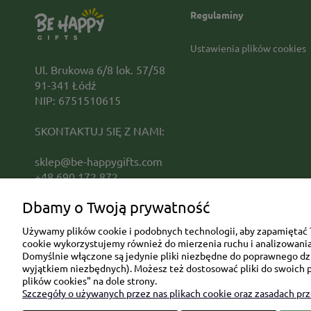
Regulaminy
Ustawienia plików cookies
Ul. Brukowa 6/8 lok. 57/58
91-341 Łódź
NIP: 6751510615
SKONTAKTUJ SIĘ Z NAMI:
sklep@be-happygifts.com
+48 690 172 872
(pon-pt 9:00 - 15:30)
Dbamy o Twoją prywatność
Używamy plików cookie i podobnych technologii, aby zapamiętać T
cookie wykorzystujemy również do mierzenia ruchu i analizowania 
Domyślnie włączone są jedynie pliki niezbędne do poprawnego dzia
wyjątkiem niezbędnych). Możesz też dostosować pliki do swoich p
plików cookies" na dole strony.
Szczegóły o używanych przez nas plikach cookie oraz zasadach pr