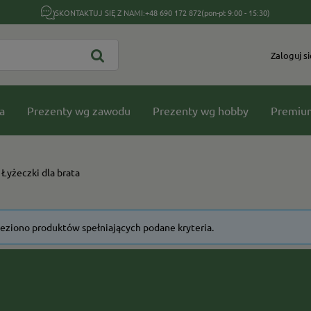
SKONTAKTUJ SIĘ Z NAMI:
+48 690 172 872
(pon-pt 9:00 - 15:30)
Zaloguj si
a
Prezenty wg zawodu
Prezenty wg hobby
Premiu
Łyżeczki dla brata
leziono produktów spełniających podane kryteria.