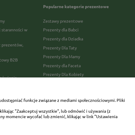
Popularne kategorie prezentowe
rmy
Zestawy prezentowe
j staranności w
Prezenty dla Babci
Prezenty dla Dziadka
 prezentów,
Prezenty Dla Taty
Prezenty Dla Mamy
ktowy B2B
Prezenty dla Faceta
Prezenty Dla Kobiety
amówienia
Dla miłośników zwierząt
tawy
Walentynki
udostępniać funkcje związane z mediami społecznościowymi. Pliki
Urodziny/imieniny
likając "Zaakceptuj wszystkie", lub odmówić i używania (z
ny momencie wycofać lub zmienić, klikając w link "Ustawienia