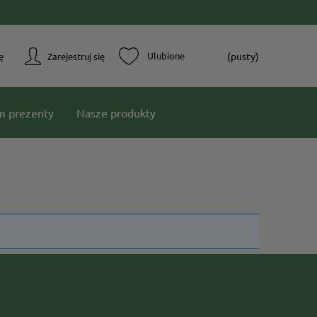
(pusty)
ę
Zarejestruj się
m prezenty
Nasze produkty