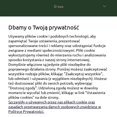
O nas
Popularne kategorie prezentowe
Dbamy o Twoją prywatność
Używamy plików cookie i podobnych technologii, aby
zapamiętać Twoje ustawienia, prezentować
spersonalizowane treści i reklamy oraz udostępniać funkcje
związane z mediami społecznościowymi. Pliki cookie
wykorzystujemy również do mierzenia ruchu i analizowania
sposobu korzystania z naszej strony internetowej.
Domyślnie włączone są jedynie pliki niezbędne do
Ul. Brukowa 6/8 lok. 57/58
poprawnego działania strony. Poniżej możesz zaakceptować
wszystkie rodzaje plików, klikając "Zaakceptuj wszystkie",
91-341 Łódź
lub odmówić i używania (z wyjątkiem niezbędnych). Możesz
NIP: 6751510615
też dostosować pliki do swoich potrzeb, wybierając
"Dostosuj zgody". Udzieloną zgodę możesz w dowolny
SKONTAKTUJ SIĘ Z NAMI:
momencie wycofać lub zmienić, klikając w link "Ustawienia
plików cookies" na dole strony.
Szczegóły o używanych przez nas plikach cookie oraz
sklep@be-happygifts.com
zasadach przetwarzania danych osobowych znajdziesz w
+48 690 172 872
Polityce Prywatności.
(pon-pt 9:00 - 15:30)