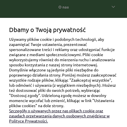
O nas
Popularne kategorie prezentowe
Dbamy o Twoją prywatność
Używamy plików cookie i podobnych technologii, aby
zapamiętać Twoje ustawienia, prezentować
spersonalizowane treści i reklamy oraz udostępniać funkcje
związane z mediami społecznościowymi. Pliki cookie
wykorzystujemy również do mierzenia ruchu i analizowania
sposobu korzystania z naszej strony internetowej.
Domyślnie włączone są jedynie pliki niezbędne do
Ul. Brukowa 6/8 lok. 57/58
poprawnego działania strony. Poniżej możesz zaakceptować
wszystkie rodzaje plików, klikając "Zaakceptuj wszystkie",
91-341 Łódź
lub odmówić i używania (z wyjątkiem niezbędnych). Możesz
NIP: 6751510615
też dostosować pliki do swoich potrzeb, wybierając
"Dostosuj zgody". Udzieloną zgodę możesz w dowolny
SKONTAKTUJ SIĘ Z NAMI:
momencie wycofać lub zmienić, klikając w link "Ustawienia
plików cookies" na dole strony.
Szczegóły o używanych przez nas plikach cookie oraz
sklep@be-happygifts.com
zasadach przetwarzania danych osobowych znajdziesz w
+48 690 172 872
Polityce Prywatności.
(pon-pt 9:00 - 15:30)