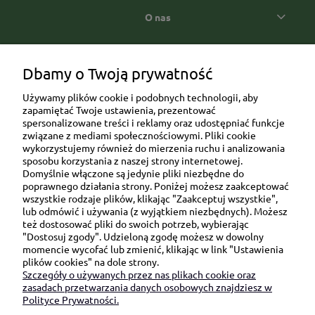
O nas
Popularne kategorie prezentowe
Dbamy o Twoją prywatność
Używamy plików cookie i podobnych technologii, aby
zapamiętać Twoje ustawienia, prezentować
spersonalizowane treści i reklamy oraz udostępniać funkcje
związane z mediami społecznościowymi. Pliki cookie
wykorzystujemy również do mierzenia ruchu i analizowania
sposobu korzystania z naszej strony internetowej.
Domyślnie włączone są jedynie pliki niezbędne do
Ul. Brukowa 6/8 lok. 57/58
poprawnego działania strony. Poniżej możesz zaakceptować
wszystkie rodzaje plików, klikając "Zaakceptuj wszystkie",
91-341 Łódź
lub odmówić i używania (z wyjątkiem niezbędnych). Możesz
NIP: 6751510615
też dostosować pliki do swoich potrzeb, wybierając
"Dostosuj zgody". Udzieloną zgodę możesz w dowolny
SKONTAKTUJ SIĘ Z NAMI:
momencie wycofać lub zmienić, klikając w link "Ustawienia
plików cookies" na dole strony.
Szczegóły o używanych przez nas plikach cookie oraz
sklep@be-happygifts.com
zasadach przetwarzania danych osobowych znajdziesz w
+48 690 172 872
Polityce Prywatności.
(pon-pt 9:00 - 15:30)