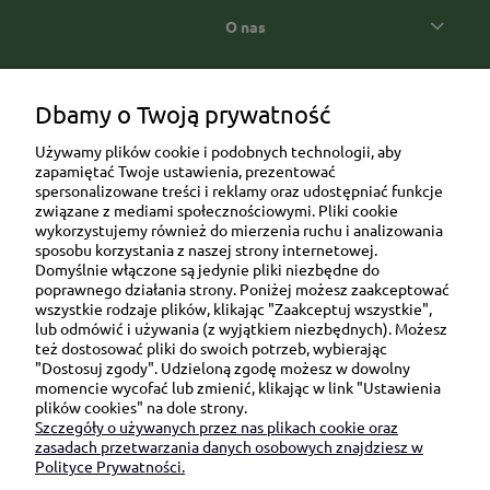
O nas
Popularne kategorie prezentowe
Dbamy o Twoją prywatność
Używamy plików cookie i podobnych technologii, aby
zapamiętać Twoje ustawienia, prezentować
spersonalizowane treści i reklamy oraz udostępniać funkcje
związane z mediami społecznościowymi. Pliki cookie
wykorzystujemy również do mierzenia ruchu i analizowania
sposobu korzystania z naszej strony internetowej.
Domyślnie włączone są jedynie pliki niezbędne do
Ul. Brukowa 6/8 lok. 57/58
poprawnego działania strony. Poniżej możesz zaakceptować
wszystkie rodzaje plików, klikając "Zaakceptuj wszystkie",
91-341 Łódź
lub odmówić i używania (z wyjątkiem niezbędnych). Możesz
NIP: 6751510615
też dostosować pliki do swoich potrzeb, wybierając
"Dostosuj zgody". Udzieloną zgodę możesz w dowolny
SKONTAKTUJ SIĘ Z NAMI:
momencie wycofać lub zmienić, klikając w link "Ustawienia
plików cookies" na dole strony.
Szczegóły o używanych przez nas plikach cookie oraz
sklep@be-happygifts.com
zasadach przetwarzania danych osobowych znajdziesz w
+48 690 172 872
Polityce Prywatności.
(pon-pt 9:00 - 15:30)