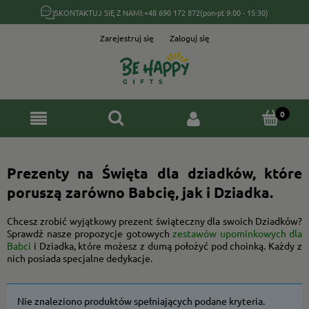
SKONTAKTUJ SIĘ Z NAMI:
+48 690 172 872
(pon-pt 9:00 - 15:30)
Zarejestruj się
Zaloguj się
Prezenty na Święta dla dziadków, które
poruszą zarówno Babcię, jak i Dziadka.
Chcesz zrobić wyjątkowy prezent świąteczny dla swoich Dziadków?
Sprawdź nasze propozycje gotowych
zestawów upominkowych dla
Babci
i Dziadka, które możesz z dumą położyć pod choinką. Każdy z
nich posiada specjalne dedykacje.
Nie znaleziono produktów spełniających podane kryteria.