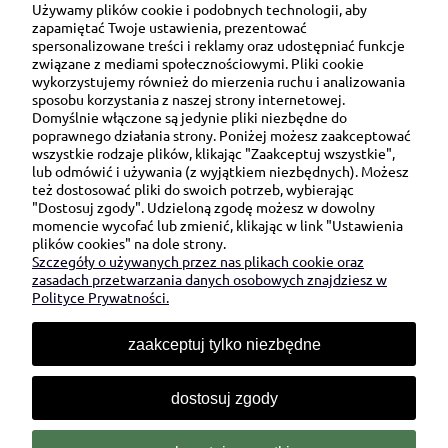
Używamy plików cookie i podobnych technologii, aby
zapamiętać Twoje ustawienia, prezentować
spersonalizowane treści i reklamy oraz udostępniać funkcje
związane z mediami społecznościowymi. Pliki cookie
wykorzystujemy również do mierzenia ruchu i analizowania
sposobu korzystania z naszej strony internetowej.
Domyślnie włączone są jedynie pliki niezbędne do
Ul. Brukowa 6/8 lok. 57/58
poprawnego działania strony. Poniżej możesz zaakceptować
wszystkie rodzaje plików, klikając "Zaakceptuj wszystkie",
91-341 Łódź
lub odmówić i używania (z wyjątkiem niezbędnych). Możesz
NIP: 6751510615
też dostosować pliki do swoich potrzeb, wybierając
"Dostosuj zgody". Udzieloną zgodę możesz w dowolny
SKONTAKTUJ SIĘ Z NAMI:
momencie wycofać lub zmienić, klikając w link "Ustawienia
plików cookies" na dole strony.
Szczegóły o używanych przez nas plikach cookie oraz
sklep@be-happygifts.com
zasadach przetwarzania danych osobowych znajdziesz w
+48 690 172 872
Polityce Prywatności.
(pon-pt 9:00 - 15:30)
zaakceptuj tylko niezbędne
dostosuj zgody