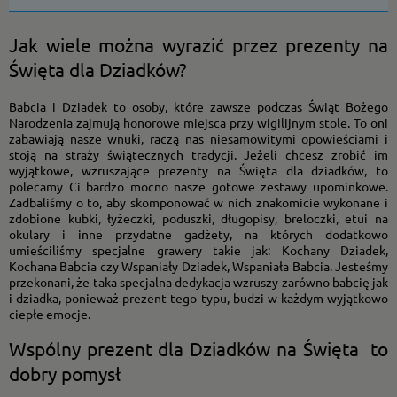
Jak wiele można wyrazić przez prezenty na
Święta dla Dziadków?
Babcia i Dziadek to osoby, które zawsze podczas Świąt Bożego
Narodzenia zajmują honorowe miejsca przy wigilijnym stole. To oni
zabawiają nasze wnuki, raczą nas niesamowitymi opowieściami i
stoją na straży świątecznych tradycji. Jeżeli chcesz zrobić im
wyjątkowe, wzruszające prezenty na Święta dla dziadków, to
polecamy Ci bardzo mocno nasze gotowe zestawy upominkowe.
Zadbaliśmy o to, aby skomponować w nich znakomicie wykonane i
zdobione kubki, łyżeczki, poduszki, długopisy, breloczki, etui na
okulary i inne przydatne gadżety, na których dodatkowo
umieściliśmy specjalne grawery takie jak: Kochany Dziadek,
Kochana Babcia czy Wspaniały Dziadek, Wspaniała Babcia. Jesteśmy
przekonani, że taka specjalna dedykacja wzruszy zarówno babcię jak
i dziadka, ponieważ prezent tego typu, budzi w każdym wyjątkowo
ciepłe emocje.
Wspólny prezent dla Dziadków na Święta to
dobry pomysł