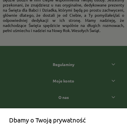
przekonani, że znajdziesz u nas oryginalne, dedykowane prezenty
na Święta dla Babci i Dziadka, którymi będą po prostu zachwyceni,
głównie dlatego, że dostali je od Ciebie, a Ty pomyślałeś/aś o
odpowiedniej dedykacji w ich stronę. Mamy nadzieję, że
nadchodzące Święta spędzicie wspólnie na długich rozmowach,
pełni uśmiechu i nadziei na Nowy Rok. Wesołych Świąt.
Regulaminy
Moje konto
O nas
Popularne kategorie prezentowe
Dbamy o Twoją prywatność