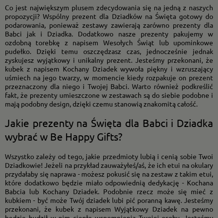
Co jest największym plusem zdecydowania się na jedną z naszych
propozycji? Wspólny prezent dla Dziadków na Święta gotowy do
podarowania, ponieważ zestawy zawierają zarówno prezenty dla
Babci jak i Dziadka. Dodatkowo nasze prezenty pakujemy w
ozdobną torebkę z napisem Wesołych Świąt lub upominkowe
pudełko. Dzięki temu oszczędzasz czas, jednocześnie jednak
zyskujesz wyjątkowy i unikalny prezent. Jesteśmy przekonani, że
kubek z napisem Kochany Dziadek wywoła piękny i wzruszający
uśmiech na jego twarzy, w momencie kiedy rozpakuje on prezent
przeznaczony dla niego i Twojej Babci. Warto również podkreślić
fakt, że prezenty umieszczone w zestawach są do siebie podobne i
mają podobny design, dzięki czemu stanowią znakomitą całość.
Jakie prezenty na Święta dla Babci i Dziadka
wybrać w Be Happy Gifts?
Wszystko zależy od tego, jakie przedmioty lubią i cenią sobie Twoi
Dziadkowie! Jeżeli na przykład zauważyłeś/aś, że ich etui na okulary
przydałaby się naprawa - możesz pokusić się na zestaw z takim etui,
które dodatkowo będzie miało odpowiednią dedykację - Kochana
Babcia lub Kochany Dziadek. Podobnie rzecz może się mieć z
kubkiem - być może Twój dziadek lubi pić poranną kawę. Jesteśmy
przekonani, że kubek z napisem Wyjątkowy Dziadek na pewno
będzie budził w nim ciepłe wspomnienia Twojej osoby. Jesteśmy