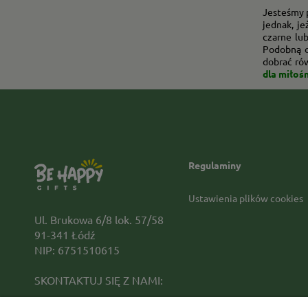
Jesteśmy 
jednak, j
czarne lu
Podobną o
dobrać rów
dla miłoś
Regulaminy
Ustawienia plików cookies
Ul. Brukowa 6/8 lok. 57/58
91-341 Łódź
NIP: 6751510615
SKONTAKTUJ SIĘ Z NAMI: