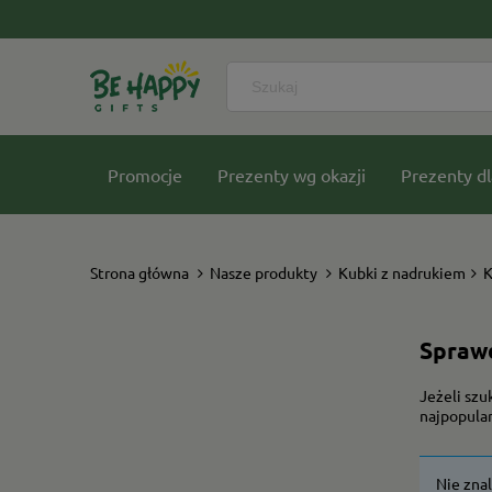
Promocje
Prezenty wg okazji
Prezenty dl
Nasze kolekcje
Strona główna
Nasze produkty
Kubki z nadrukiem
K
Sprawd
Jeżeli szu
najpopula
Nie zna