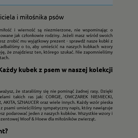
ciela i miłośnika psów
miłość i wierność są niezmierzone, nie wspominając o
towane jak członkowie rodziny. Jeżeli masz wśród swoich
esz zrobić mu wyjątkowy prezent - sprawdź nasze kubki z
. Zadbaliśmy o to, aby umieścić na naszych kubkach wzory
ję, że znajdziesz ten, którego szukać. Nie zapomnieliśmy
etach.
Każdy kubek z psem w naszej kolekcji
ażysz, że staraliśmy się nie pominąć żadnej rasy. Dzięki
ielami takich ras jak: CORGIE, OWCZAREK NIEMIECKI,
KITA, SZNAUCER oraz wiele innych. Każdy wzór pieska
w z psami umieściliśmy sympatyczny napis, który nawiązuje
hcesz podarować jeden z naszych kubków. Wszystkie wzory i
prezentowej Woof & Moew dla miłośników zwierząt.
ent?