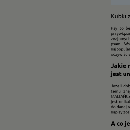
Kubki 
Psy to be
przywiąza
znajomych
psami. Ws
najpopular
oczywiście
Jakie 
jest un
Jeżeli do
temu znaj
MALTAŃCZY
jest unika
do danej r
napisy zos
A co j