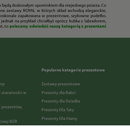
w będą doskonałym upominkiem dla niejednego psiarza. Co
nane zestawy ROYAL w których skład wchodzą eleganckie,
 doskonale zapakowana w prezentowe, szykowne pudełko.
jednak na przykład chciałbyś oprócz kubka z labradorem,
nt, to
polecamy odwiedzić naszą kategorię z prezentami
Popularne kategorie prezentowe
rmy
Zestawy prezentowe
j staranności w
Prezenty dla Babci
Prezenty dla Dziadka
 prezentów,
Prezenty Dla Taty
Prezenty Dla Mamy
ktowy B2B
Prezenty dla Faceta