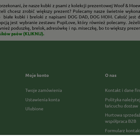
przekonani, że nasze kubki z psami z kolekcji prezentowej Woof & Moe
eżeli chcesz zrobić większy prezent? Polecamy nasze świetnie wyko
b białe kubki i breloki z napisami DOG DAD, DOG MOM. Całość jest
pcją jest wybranie zestawu PupiLove, który również polecamy. Jeżeli 
nież poduszkę, brelok, adresówkę i np. miseczkę, bo to większy preze
ników psów (KLIKNIJ).
Moje konto
O nas
Twoje zamówienia
Kontakt i dane fi
Ustawienia konta
Polityka należyte
łańcuchu dostaw
Ulubione
Hurtowa sprzedaż
współpraca B2B
Formularz konta
Formy płatności