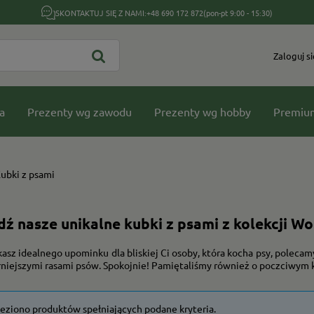
SKONTAKTUJ SIĘ Z NAMI:
+48 690 172 872
(pon-pt 9:00 - 15:30)
Zaloguj si
a
Prezenty wg zawodu
Prezenty wg hobby
Premiu
ubki z psami
ź nasze unikalne kubki z psami z kolekcji W
kasz idealnego upominku dla bliskiej Ci osoby, która kocha psy, polec
rniejszymi rasami psów. Spokojnie! Pamiętaliśmy również o poczciwym 
leziono produktów spełniających podane kryteria.