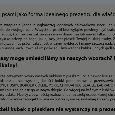
z psami jako forma idealnego prezentu dla właści
z wątpienia jedne z najbardziej oddanych człowiekowi istot. Ich 
niu do swojego pana. Wszystkie psiaki bez wyjątku powinny być trak
 kogoś, kto również tak uważa i ma w domu psa lub nawet kilka, i chc
zystko zależy od tego, jakiej rasy jest piesek Twojej bliskiej osoby
niejszych ras psów, także jest w czym wybierać i mamy szczerą nadzie
 o kundelkach i również im poświęciliśmy wzór na kubku i innych gadż
rasy mogę umieściliśmy na naszych wzorach? 
ikalny!
brze przejrzysz wzory naszych kubków z pieskami, to z pewnością zauw
dziesz u nas wysokiej jakości kubki porcelanowe z przedstawic
K, HUSKY, BORDER COLLIE, YORK, CHIHUAHUA, BEAGLE, LABRADOR, A
lny i nie znajdziesz go w innym sklepie. Co więcej na każdym z kubkó
asy psiaka. Napisy z pewnością rozbawią lub rozczulą osobę, której c
tały dokładnie zaprojektowane na potrzeby naszej unikalnej kolekcji 
eżeli kubek z pieskiem nie wystarczy na prez