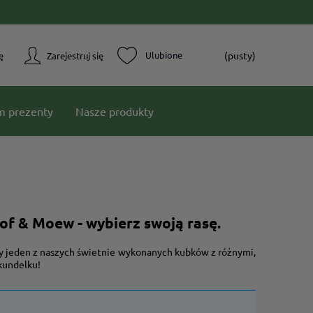
(pusty)
ę
Zarejestruj się
m prezenty
Nasze produkty
oof & Moew - wybierz swoją rasę.
amy jeden z naszych świetnie wykonanych kubków z różnymi,
kundelku!