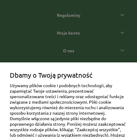
Regulaminy
Moje konto
O nas
Popularne kategorie prezentowe
Dbamy o Twoją prywatność
Używamy plików cookie i podobnych technologii, aby
zapamiętać Twoje ustawienia, prezentować
spersonalizowane treści i reklamy oraz udostępniać funkcje
związane z mediami społecznościowymi. Pliki cookie
wykorzystujemy również do mierzenia ruchu i analizowania
sposobu korzystania z naszej strony internetowej.
Domyślnie włączone są jedynie pliki niezbędne do
Ul. Brukowa 6/8 lok. 57/58
poprawnego działania strony. Poniżej możesz zaakceptować
wszystkie rodzaje plików, klikając "Zaakceptuj wszystkie",
91-341 Łódź
lub odmówić i używania (z wyjątkiem niezbędnych). Możesz