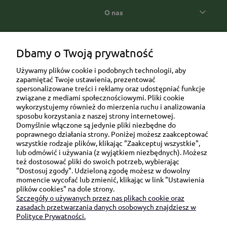
O nas
Popularne kategorie prezentowe
Dbamy o Twoją prywatność
Używamy plików cookie i podobnych technologii, aby
zapamiętać Twoje ustawienia, prezentować
spersonalizowane treści i reklamy oraz udostępniać funkcje
związane z mediami społecznościowymi. Pliki cookie
wykorzystujemy również do mierzenia ruchu i analizowania
sposobu korzystania z naszej strony internetowej.
Domyślnie włączone są jedynie pliki niezbędne do
Ul. Brukowa 6/8 lok. 57/58
poprawnego działania strony. Poniżej możesz zaakceptować
wszystkie rodzaje plików, klikając "Zaakceptuj wszystkie",
91-341 Łódź
lub odmówić i używania (z wyjątkiem niezbędnych). Możesz
NIP: 6751510615
też dostosować pliki do swoich potrzeb, wybierając
"Dostosuj zgody". Udzieloną zgodę możesz w dowolny
SKONTAKTUJ SIĘ Z NAMI:
momencie wycofać lub zmienić, klikając w link "Ustawienia
plików cookies" na dole strony.
Szczegóły o używanych przez nas plikach cookie oraz
sklep@be-happygifts.com
zasadach przetwarzania danych osobowych znajdziesz w
+48 690 172 872
Polityce Prywatności.
(pon-pt 9:00 - 15:30)