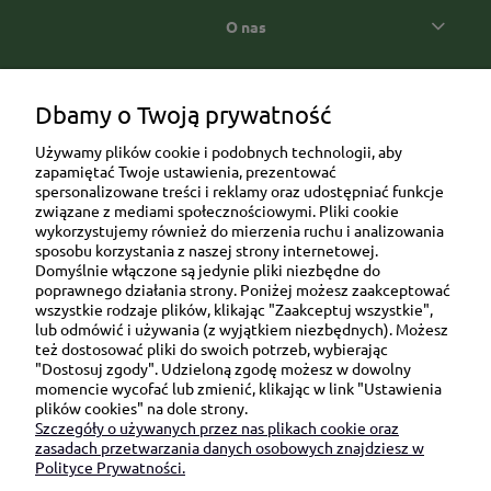
O nas
Popularne kategorie prezentowe
Dbamy o Twoją prywatność
Używamy plików cookie i podobnych technologii, aby
zapamiętać Twoje ustawienia, prezentować
spersonalizowane treści i reklamy oraz udostępniać funkcje
związane z mediami społecznościowymi. Pliki cookie
wykorzystujemy również do mierzenia ruchu i analizowania
sposobu korzystania z naszej strony internetowej.
Domyślnie włączone są jedynie pliki niezbędne do
Ul. Brukowa 6/8 lok. 57/58
poprawnego działania strony. Poniżej możesz zaakceptować
wszystkie rodzaje plików, klikając "Zaakceptuj wszystkie",
91-341 Łódź
lub odmówić i używania (z wyjątkiem niezbędnych). Możesz
NIP: 6751510615
też dostosować pliki do swoich potrzeb, wybierając
"Dostosuj zgody". Udzieloną zgodę możesz w dowolny
SKONTAKTUJ SIĘ Z NAMI:
momencie wycofać lub zmienić, klikając w link "Ustawienia
plików cookies" na dole strony.
Szczegóły o używanych przez nas plikach cookie oraz
sklep@be-happygifts.com
zasadach przetwarzania danych osobowych znajdziesz w
+48 690 172 872
Polityce Prywatności.
(pon-pt 9:00 - 15:30)