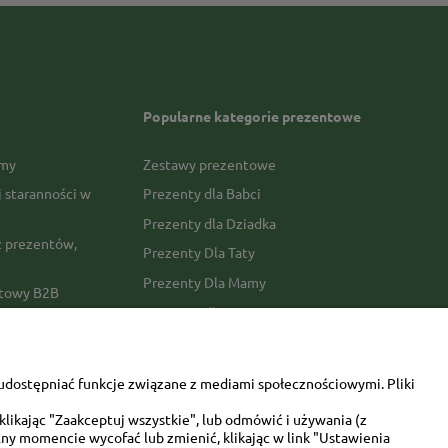
Popularne kategorie prezentowe
rmy
Zestawy prezentowe
j staranności w
Prezenty dla Babci
Prezenty dla Dziadka
 prezentów,
Prezenty Dla Taty
Prezenty Dla Mamy
ktowy B2B
Prezenty dla Faceta
Prezenty Dla Kobiety
amówienia
Dla miłośników zwierząt
tawy
udostępniać funkcje związane z mediami społecznościowymi. Pliki
Walentynki
likając "Zaakceptuj wszystkie", lub odmówić i używania (z
Urodziny/imieniny
ny momencie wycofać lub zmienić, klikając w link "Ustawienia