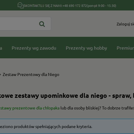
SKONTAKTUJ SIĘ Z NAMI:
+48 690 172 872
(pon-pt 9:00 - 15:30)
Zaloguj si
a
Prezenty wg zawodu
Prezenty wg hobby
Premiu
Zestaw Prezentowy dla Niego
owe zestawy upominkowe dla niego - spraw, b
stawy prezentowe dla chłopaka
lub dla osoby bliskiej? To dobrze trafi
leziono produktów spełniających podane kryteria.