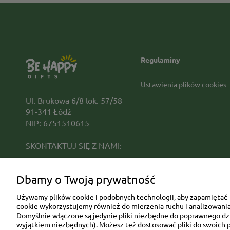
Regulaminy
Ustawienia plików cookies
Ul. Brukowa 6/8 lok. 57/58
91-341 Łódź
NIP: 6751510615
SKONTAKTUJ SIĘ Z NAMI:
sklep@be-happygifts.com
Dbamy o Twoją prywatność
+48 690 172 872
(pon-pt 9:00 - 15:30)
Używamy plików cookie i podobnych technologii, aby zapamiętać T
cookie wykorzystujemy również do mierzenia ruchu i analizowania 
Domyślnie włączone są jedynie pliki niezbędne do poprawnego dzia
wyjątkiem niezbędnych). Możesz też dostosować pliki do swoich p