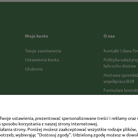
Moje konto
O nas
Twoje zamówienia
Kontakt i dane fi
Ustawienia konta
Polityka należyte
łańcuchu dostaw
Ulubione
Hurtowa sprzedaż
współpraca B2B
Formularz konta
Formy płatności
Czas realizacji z
Czas i koszty dos
woje ustawienia, prezentować spersonalizowane treści i reklamy oraz 
sposobu korzystania z naszej strony internetowej.
Opinie Trustmate
łania strony. Poniżej możesz zaakceptować wszystkie rodzaje plików, k
otrzeb, wybierając "Dostosuj zgody". Udzieloną zgodę możesz w dowol
Mapa kategorii