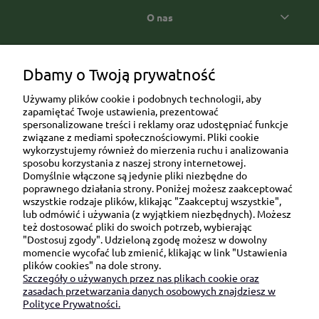
O nas
Popularne kategorie prezentowe
Dbamy o Twoją prywatność
Używamy plików cookie i podobnych technologii, aby
zapamiętać Twoje ustawienia, prezentować
spersonalizowane treści i reklamy oraz udostępniać funkcje
związane z mediami społecznościowymi. Pliki cookie
wykorzystujemy również do mierzenia ruchu i analizowania
sposobu korzystania z naszej strony internetowej.
Domyślnie włączone są jedynie pliki niezbędne do
Ul. Brukowa 6/8 lok. 57/58
poprawnego działania strony. Poniżej możesz zaakceptować
wszystkie rodzaje plików, klikając "Zaakceptuj wszystkie",
91-341 Łódź
lub odmówić i używania (z wyjątkiem niezbędnych). Możesz
NIP: 6751510615
też dostosować pliki do swoich potrzeb, wybierając
"Dostosuj zgody". Udzieloną zgodę możesz w dowolny
SKONTAKTUJ SIĘ Z NAMI:
momencie wycofać lub zmienić, klikając w link "Ustawienia
plików cookies" na dole strony.
Szczegóły o używanych przez nas plikach cookie oraz
sklep@be-happygifts.com
zasadach przetwarzania danych osobowych znajdziesz w
+48 690 172 872
Polityce Prywatności.
(pon-pt 9:00 - 15:30)