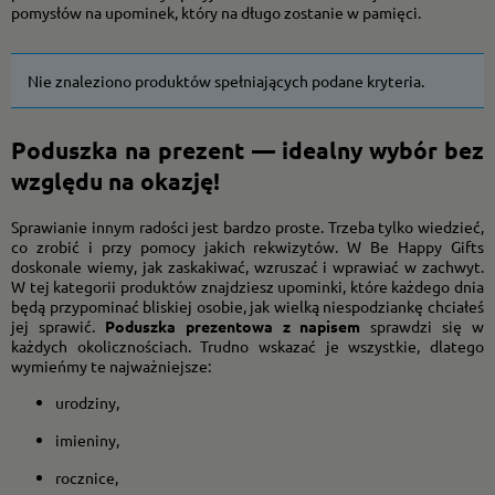
pomysłów na upominek, który na długo zostanie w pamięci.
Nie znaleziono produktów spełniających podane kryteria.
Poduszka na prezent — idealny wybór bez
względu na okazję!
Sprawianie innym radości jest bardzo proste. Trzeba tylko wiedzieć,
co zrobić i przy pomocy jakich rekwizytów. W Be Happy Gifts
doskonale wiemy, jak zaskakiwać, wzruszać i wprawiać w zachwyt.
W tej kategorii produktów znajdziesz upominki, które każdego dnia
będą przypominać bliskiej osobie, jak wielką niespodziankę chciałeś
jej sprawić.
Poduszka prezentowa z napisem
sprawdzi się w
każdych okolicznościach. Trudno wskazać je wszystkie, dlatego
wymieńmy te najważniejsze:
urodziny,
imieniny,
rocznice,