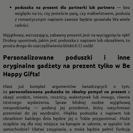
poduszka na prezent dla partnerki lub partnera
— bez
względu na to, czy jesteście parą, czy małżeństwem, podusia
z romantycznym napisem zawsze będzie sprawiała Wa wiele
radości.
Wyjątkowy, wzruszający, zabawny prezent jest na wyciągnięcie ręki!
Drobny upominek, jakim jest poduszka z napisem lub obrazkiem, to
prosta droga do uszczęśliwienia bliskich Ci osób!
Personalizowane poduszki i inne
oryginalne gadżety na prezent tylko w Be
Happy Gifts!
Masz już komplet argumentów świadczących o tym,
że
personalizowana poduszka to idealny pomysł na prezent
z
okazji urodzin, imienin, rocznicy, walentynek lub innego, równie
istotnego wydarzenia. Spraw bliskiej osobie wyjątkową
niespodziankę — podaruj jej przedmiot, który natychmiast
przemówi do jej wyobraźni. Miękka poduszka z napisem lub
obrazkiem każdego dnia będzie jej o Tobie przypominać. Może
znajdzie się dla niej miejsce na kanapie w salonie, w sypialni lub
samochodzie? Ułatwi zasypianie, a może będzie pełnić funkcję