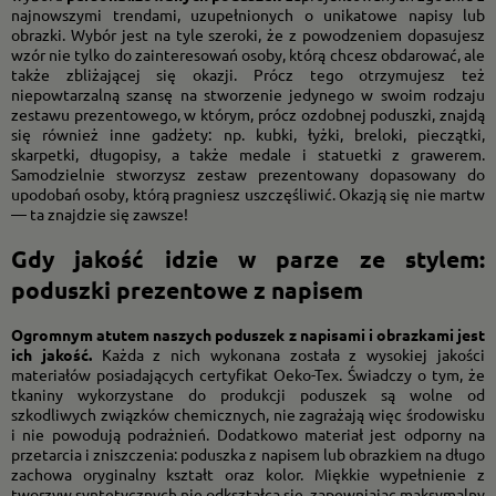
najnowszymi trendami, uzupełnionych o unikatowe napisy lub
obrazki. Wybór jest na tyle szeroki, że z powodzeniem dopasujesz
wzór nie tylko do zainteresowań osoby, którą chcesz obdarować, ale
także zbliżającej się okazji. Prócz tego otrzymujesz też
niepowtarzalną szansę na stworzenie jedynego w swoim rodzaju
zestawu prezentowego, w którym, prócz ozdobnej poduszki, znajdą
się również inne gadżety: np. kubki, łyżki, breloki, pieczątki,
skarpetki, długopisy, a także medale i statuetki z grawerem.
Samodzielnie stworzysz zestaw prezentowany dopasowany do
upodobań osoby, którą pragniesz uszczęśliwić. Okazją się nie martw
— ta znajdzie się zawsze!
Gdy jakość idzie w parze ze stylem:
poduszki prezentowe z napisem
Ogromnym atutem naszych poduszek z napisami i obrazkami jest
ich jakość.
Każda z nich wykonana została z wysokiej jakości
materiałów posiadających certyfikat Oeko-Tex. Świadczy o tym, że
tkaniny wykorzystane do produkcji poduszek są wolne od
szkodliwych związków chemicznych, nie zagrażają więc środowisku
i nie powodują podrażnień. Dodatkowo materiał jest odporny na
przetarcia i zniszczenia: poduszka z napisem lub obrazkiem na długo
zachowa oryginalny kształt oraz kolor. Miękkie wypełnienie z
tworzyw syntetycznych nie odkształca się, zapewniając maksymalny