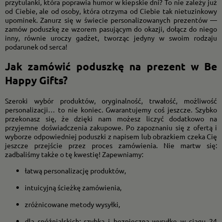
przytulanki, która poprawia humor w kiepskie dni? To nie zależy już
od Ciebie, ale od osoby, która otrzyma od Ciebie tak nietuzinkowy
upominek. Zanurz się w świecie personalizowanych prezentów —
zamów poduszkę ze wzorem pasującym do okazji, dołącz do niego
inny, równie uroczy gadżet, tworząc jedyny w swoim rodzaju
podarunek od serca!
Jak zamówić poduszkę na prezent w Be
Happy Gifts?
Szeroki wybór produktów, oryginalność, trwałość, możliwość
personalizacji… to nie koniec. Gwarantujemy coś jeszcze. Szybko
przekonasz się, że dzięki nam możesz liczyć dodatkowo na
przyjemne doświadczenia zakupowe. Po zapoznaniu się z ofertą i
wyborze odpowiedniej poduszki z napisem lub obrazkiem czeka Cię
jeszcze przejście przez proces zamówienia. Nie martw się:
zadbaliśmy także o tę kwestię! Zapewniamy:
łatwą personalizację produktów,
intuicyjną ścieżkę zamówienia,
zróżnicowane metody wysyłki,
dla spóźnialskich: szybką i bezpieczną wysyłkę w ciągu 24