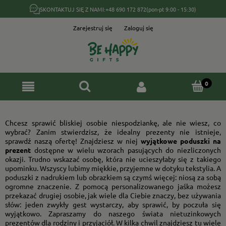
SKONTAKTUJ SIĘ Z NAMI:
+48 690 172 872
(pon-pt 9:00 - 15:30)
Zarejestruj się
Zaloguj się
Chcesz sprawić bliskiej osobie niespodziankę, ale nie wiesz, co
wybrać? Zanim stwierdzisz, że idealny prezenty nie istnieje,
sprawdź naszą ofertę! Znajdziesz w niej
wyjątkowe poduszki na
prezent
dostępne w wielu wzorach pasujących do niezliczonych
okazji. Trudno wskazać osobę, która nie ucieszyłaby się z takiego
upominku. Wszyscy lubimy miękkie, przyjemne w dotyku tekstylia. A
poduszki z nadrukiem lub obrazkiem są czymś więcej: niosą za sobą
ogromne znaczenie. Z pomocą personalizowanego jaśka możesz
przekazać drugiej osobie, jak wiele dla Ciebie znaczy, bez używania
słów: jeden zwykły gest wystarczy, aby sprawić, by poczuła się
wyjątkowo. Zapraszamy do naszego świata nietuzinkowych
prezentów dla rodziny i przyjaciół. W kilka chwil znajdziesz tu wiele