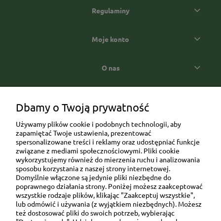
Regulaminy
Moje konto
O nas
Popularne kategorie prezentowe
Dbamy o Twoją prywatność
Używamy plików cookie i podobnych technologii, aby
zapamiętać Twoje ustawienia, prezentować
spersonalizowane treści i reklamy oraz udostępniać funkcje
związane z mediami społecznościowymi. Pliki cookie
wykorzystujemy również do mierzenia ruchu i analizowania
sposobu korzystania z naszej strony internetowej.
Domyślnie włączone są jedynie pliki niezbędne do
Ul. Brukowa 6/8 lok. 57/58
poprawnego działania strony. Poniżej możesz zaakceptować
wszystkie rodzaje plików, klikając "Zaakceptuj wszystkie",
91-341 Łódź
lub odmówić i używania (z wyjątkiem niezbędnych). Możesz
NIP: 6751510615
też dostosować pliki do swoich potrzeb, wybierając