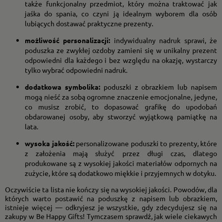
także funkcjonalny przedmiot, który można traktować jak
jaśka do spania, co czyni ją idealnym wyborem dla osób
lubiących dostawać praktyczne prezenty.
możliwość personalizacji:
indywidualny nadruk sprawi, że
poduszka ze zwykłej ozdoby zamieni się w unikalny prezent
odpowiedni dla każdego i bez względu na okazję, wystarczy
tylko wybrać odpowiedni nadruk.
dodatkowa symbolika:
poduszki z obrazkiem lub napisem
mogą nieść za sobą ogromne znaczenie emocjonalne, jedyne,
co musisz zrobić, to dopasować grafikę do upodobań
obdarowanej osoby, aby stworzyć wyjątkową pamiątkę na
lata.
wysoka jakość:
personalizowane poduszki to prezenty, które
z założenia mają służyć przez długi czas, dlatego
produkowane są z wysokiej jakości materiałów odpornych na
zużycie, które są dodatkowo miękkie i przyjemnych w dotyku.
Oczywiście ta lista nie kończy się na wysokiej jakości. Powodów, dla
których warto postawić na poduszkę z napisem lub obrazkiem,
istnieje więcej — odkryjesz je wszystkie, gdy zdecydujesz się na
zakupy w Be Happy Gifts! Tymczasem sprawdź, jak wiele ciekawych