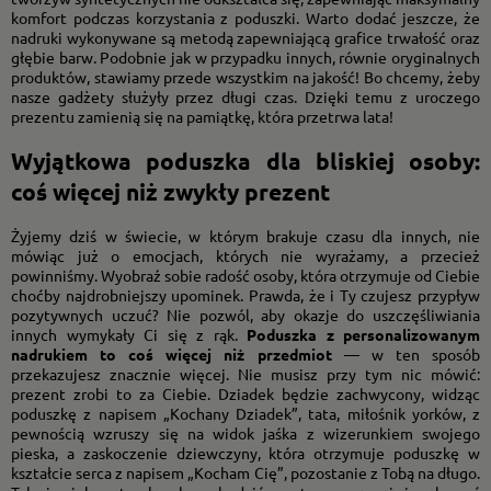
komfort podczas korzystania z poduszki. Warto dodać jeszcze, że
nadruki wykonywane są metodą zapewniającą grafice trwałość oraz
głębie barw. Podobnie jak w przypadku innych, równie oryginalnych
produktów, stawiamy przede wszystkim na jakość! Bo chcemy, żeby
nasze gadżety służyły przez długi czas. Dzięki temu z uroczego
prezentu zamienią się na pamiątkę, która przetrwa lata!
Wyjątkowa poduszka dla bliskiej osoby:
coś więcej niż zwykły prezent
Żyjemy dziś w świecie, w którym brakuje czasu dla innych, nie
mówiąc już o emocjach, których nie wyrażamy, a przecież
powinniśmy. Wyobraź sobie radość osoby, która otrzymuje od Ciebie
choćby najdrobniejszy upominek. Prawda, że i Ty czujesz przypływ
pozytywnych uczuć? Nie pozwól, aby okazje do uszczęśliwiania
innych wymykały Ci się z rąk.
Poduszka z personalizowanym
nadrukiem to coś więcej niż przedmiot
— w ten sposób
przekazujesz znacznie więcej. Nie musisz przy tym nic mówić:
prezent zrobi to za Ciebie. Dziadek będzie zachwycony, widząc
poduszkę z napisem „Kochany Dziadek”, tata, miłośnik yorków, z
pewnością wzruszy się na widok jaśka z wizerunkiem swojego
pieska, a zaskoczenie dziewczyny, która otrzymuje poduszkę w
kształcie serca z napisem „Kocham Cię”, pozostanie z Tobą na długo.