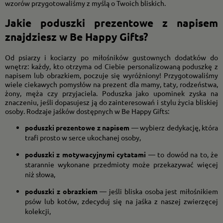
wzorów przygotowaliśmy z myślą o Twoich bliskich.
Jakie poduszki prezentowe z napisem
znajdziesz w Be Happy Gifts?
Od psiarzy i kociarzy po miłośników gustownych dodatków do
wnętrz: każdy, kto otrzyma od Ciebie personalizowaną poduszkę z
napisem lub obrazkiem, poczuje się wyróżniony! Przygotowaliśmy
wiele ciekawych pomysłów na prezent dla mamy, taty, rodzeństwa,
żony, męża czy przyjaciela. Poduszka jako upominek zyska na
znaczeniu, jeśli dopasujesz ją do zainteresowań i stylu życia bliskiej
osoby. Rodzaje jaśków dostępnych w Be Happy Gifts:
poduszki prezentowe z napisem
— wybierz dedykację, która
trafi prosto w serce ukochanej osoby,
poduszki z motywacyjnymi cytatami
— to dowód na to, że
starannie wykonane przedmioty może przekazywać więcej
niż słowa,
poduszki z obrazkiem
— jeśli bliska osoba jest miłośnikiem
psów lub kotów, zdecyduj się na jaśka z naszej zwierzęcej
kolekcji,