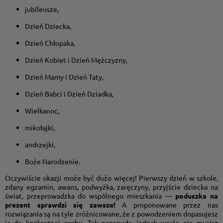
jubileusze,
Dzień Dziecka,
Dzień Chłopaka,
Dzień Kobiet i Dzień Mężczyzny,
Dzień Mamy i Dzień Taty,
Dzień Babci i Dzień Dziadka,
Wielkanoc,
mikołajki,
andrzejki,
Boże Narodzenie.
Oczywiście okazji może być dużo więcej! Pierwszy dzień w szkole,
zdany egzamin, awans, podwyżka, zaręczyny, przyjście dziecka na
świat, przeprowadzka do wspólnego mieszkania —
poduszka na
prezent sprawdzi się zawsze!
A proponowane przez nas
rozwiązania są na tyle zróżnicowane, że z powodzeniem dopasujesz
ją do konkretnej osoby. Tak naprawdę jednak wcale nie musisz