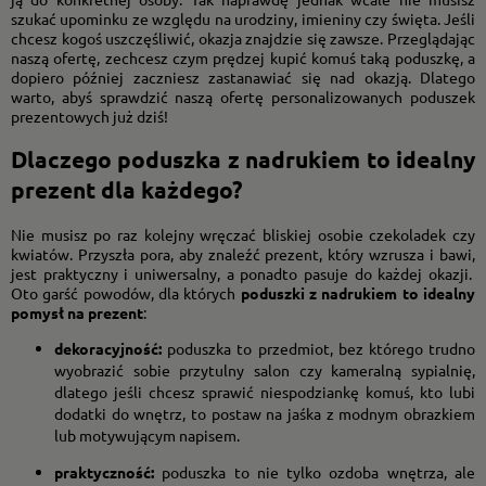
szukać upominku ze względu na urodziny, imieniny czy święta. Jeśli
chcesz kogoś uszczęśliwić, okazja znajdzie się zawsze. Przeglądając
naszą ofertę, zechcesz czym prędzej kupić komuś taką poduszkę, a
dopiero później zaczniesz zastanawiać się nad okazją. Dlatego
warto, abyś sprawdzić naszą ofertę personalizowanych poduszek
prezentowych już dziś!
Dlaczego poduszka z nadrukiem to idealny
prezent dla każdego?
Nie musisz po raz kolejny wręczać bliskiej osobie czekoladek czy
kwiatów. Przyszła pora, aby znaleźć prezent, który wzrusza i bawi,
jest praktyczny i uniwersalny, a ponadto pasuje do każdej okazji.
Oto garść powodów, dla których
poduszki z nadrukiem to idealny
pomysł na prezent
:
dekoracyjność:
poduszka to przedmiot, bez którego trudno
wyobrazić sobie przytulny salon czy kameralną sypialnię,
dlatego jeśli chcesz sprawić niespodziankę komuś, kto lubi
dodatki do wnętrz, to postaw na jaśka z modnym obrazkiem
lub motywującym napisem.
praktyczność:
poduszka to nie tylko ozdoba wnętrza, ale