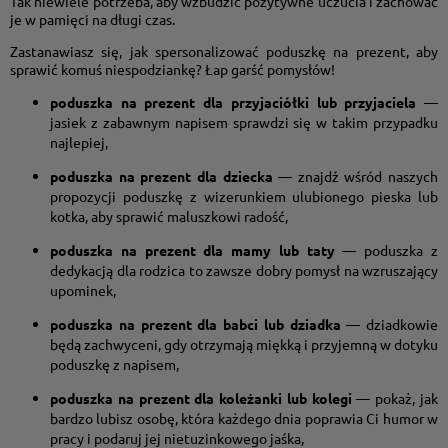
Tak niewiele potrzeba, aby wzbudzić pozytywne uczucia i zachować
je w pamięci na długi czas.
Zastanawiasz się, jak spersonalizować poduszkę na prezent, aby
sprawić komuś niespodziankę? Łap garść pomysłów!
poduszka na prezent dla przyjaciółki lub przyjaciela
—
jasiek z zabawnym napisem sprawdzi się w takim przypadku
najlepiej,
poduszka na prezent dla dziecka
— znajdź wśród naszych
propozycji poduszkę z wizerunkiem ulubionego pieska lub
kotka, aby sprawić maluszkowi radość,
poduszka na prezent dla mamy lub taty
— poduszka z
dedykacją dla rodzica to zawsze dobry pomysł na wzruszający
upominek,
poduszka na prezent dla babci lub dziadka
— dziadkowie
będą zachwyceni, gdy otrzymają miękką i przyjemną w dotyku
poduszkę z napisem,
poduszka na prezent dla koleżanki lub kolegi
— pokaż, jak
bardzo lubisz osobę, która każdego dnia poprawia Ci humor w
pracy i podaruj jej nietuzinkowego jaśka,