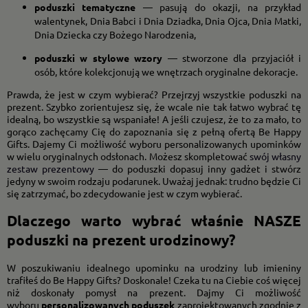
poduszki tematyczne
— pasują do okazji, na przykład
walentynek, Dnia Babci i Dnia Dziadka, Dnia Ojca, Dnia Matki,
Dnia Dziecka czy Bożego Narodzenia,
poduszki w stylowe wzory
— stworzone dla przyjaciół i
osób, które kolekcjonują we wnętrzach oryginalne dekoracje.
Prawda, że jest w czym wybierać? Przejrzyj wszystkie poduszki na
prezent. Szybko zorientujesz się, że wcale nie tak łatwo wybrać tę
idealną, bo wszystkie są wspaniałe! A jeśli czujesz, że to za mało, to
gorąco zachęcamy Cię do zapoznania się z pełną ofertą Be Happy
Gifts. Dajemy Ci możliwość wyboru personalizowanych upominków
w wielu oryginalnych odsłonach. Możesz skompletować
swój własny
zestaw prezentowy
— do poduszki dopasuj inny gadżet i stwórz
jedyny w swoim rodzaju podarunek. Uważaj jednak: trudno będzie Ci
się zatrzymać, bo zdecydowanie jest w czym wybierać.
Dlaczego warto wybrać właśnie NASZE
poduszki na prezent urodzinowy?
W poszukiwaniu idealnego upominku na urodziny lub imieniny
trafiłeś do Be Happy Gifts? Doskonale! Czeka tu na Ciebie coś więcej
niż doskonały pomysł na prezent. Dajmy Ci możliwość
wyboru
personalizowanych poduszek
zaprojektowanych zgodnie z