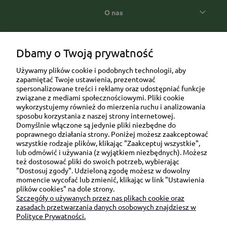
O nas
Popularne kategorie prezentowe
Dbamy o Twoją prywatność
Używamy plików cookie i podobnych technologii, aby
zapamiętać Twoje ustawienia, prezentować
spersonalizowane treści i reklamy oraz udostępniać funkcje
związane z mediami społecznościowymi. Pliki cookie
wykorzystujemy również do mierzenia ruchu i analizowania
sposobu korzystania z naszej strony internetowej.
Domyślnie włączone są jedynie pliki niezbędne do
Ul. Brukowa 6/8 lok. 57/58
poprawnego działania strony. Poniżej możesz zaakceptować
wszystkie rodzaje plików, klikając "Zaakceptuj wszystkie",
91-341 Łódź
lub odmówić i używania (z wyjątkiem niezbędnych). Możesz
NIP: 6751510615
też dostosować pliki do swoich potrzeb, wybierając
"Dostosuj zgody". Udzieloną zgodę możesz w dowolny
SKONTAKTUJ SIĘ Z NAMI:
momencie wycofać lub zmienić, klikając w link "Ustawienia
plików cookies" na dole strony.
Szczegóły o używanych przez nas plikach cookie oraz
sklep@be-happygifts.com
zasadach przetwarzania danych osobowych znajdziesz w
+48 690 172 872
Polityce Prywatności.
(pon-pt 9:00 - 15:30)