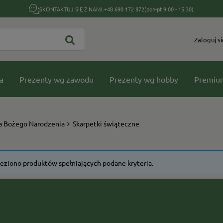
SKONTAKTUJ SIĘ Z NAMI:
+48 690 172 872
(pon-pt 9:00 - 15:30)
Zaloguj si
a
Prezenty wg zawodu
Prezenty wg hobby
Premiu
a Bożego Narodzenia
Skarpetki świąteczne
leziono produktów spełniających podane kryteria.