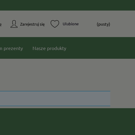
(pusty)
ę
Zarejestruj się
m prezenty
Nasze produkty