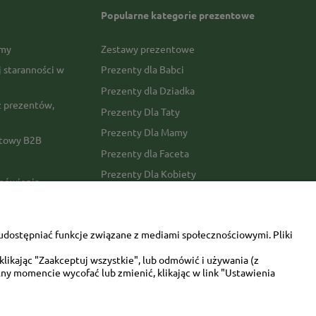
Popularne kategorie prezentowe
rmy
Zestawy prezentowe
j staranności w
Prezenty dla Babci
Prezenty dla Dziadka
 prezentów,
Prezenty Dla Taty
Prezenty Dla Mamy
ktowy B2B
Prezenty dla Faceta
Prezenty Dla Kobiety
amówienia
Dla miłośników zwierząt
tawy
Walentynki
udostępniać funkcje związane z mediami społecznościowymi. Pliki
Urodziny/imieniny
likając "Zaakceptuj wszystkie", lub odmówić i używania (z
ny momencie wycofać lub zmienić, klikając w link "Ustawienia