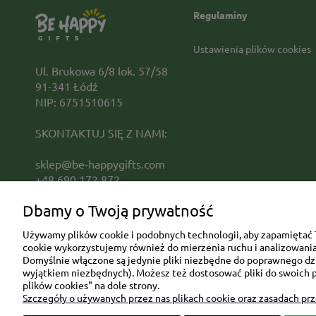
Regulaminy
Ustawienia plików cookies
Ul. Brukowa 6/8 lok. 57/58
91-341 Łódź
NIP: 6751510615
SKONTAKTUJ SIĘ Z NAMI:
sklep@be-happygifts.com
+48 690 172 872
(pon-pt 9:00 - 15:30)
Dbamy o Twoją prywatność
Używamy plików cookie i podobnych technologii, aby zapamiętać T
cookie wykorzystujemy również do mierzenia ruchu i analizowania 
Domyślnie włączone są jedynie pliki niezbędne do poprawnego dzia
wyjątkiem niezbędnych). Możesz też dostosować pliki do swoich p
plików cookies" na dole strony.
Szczegóły o używanych przez nas plikach cookie oraz zasadach pr