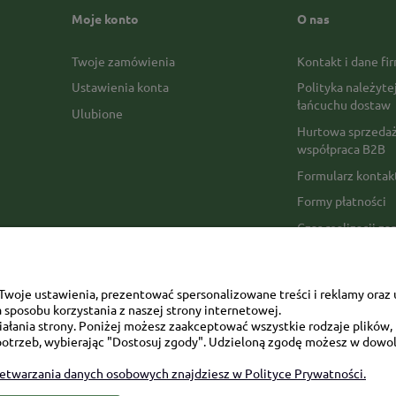
Moje konto
O nas
Twoje zamówienia
Kontakt i dane fi
Ustawienia konta
Polityka należyte
łańcuchu dostaw
Ulubione
Hurtowa sprzedaż
współpraca B2B
Formularz konta
Formy płatności
Czas realizacji z
Czas i koszty dos
Opinie Trustmate
woje ustawienia, prezentować spersonalizowane treści i reklamy oraz 
Mapa kategorii
sposobu korzystania z naszej strony internetowej.
łania strony. Poniżej możesz zaakceptować wszystkie rodzaje plików, k
otrzeb, wybierając "Dostosuj zgody". Udzieloną zgodę możesz w dowol
zetwarzania danych osobowych znajdziesz w Polityce Prywatności.