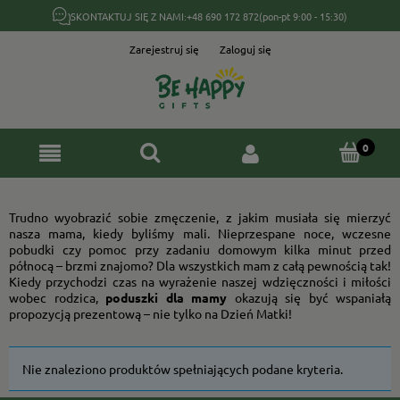
SKONTAKTUJ SIĘ Z NAMI:
+48 690 172 872
(pon-pt 9:00 - 15:30)
Zarejestruj się
Zaloguj się
Trudno wyobrazić sobie zmęczenie, z jakim musiała się mierzyć
nasza mama, kiedy byliśmy mali. Nieprzespane noce, wczesne
pobudki czy pomoc przy zadaniu domowym kilka minut przed
północą – brzmi znajomo? Dla wszystkich mam z całą pewnością tak!
Kiedy przychodzi czas na wyrażenie naszej wdzięczności i miłości
wobec rodzica,
poduszki dla mamy
okazują się być wspaniałą
propozycją prezentową – nie tylko na Dzień Matki!
Nie znaleziono produktów spełniających podane kryteria.