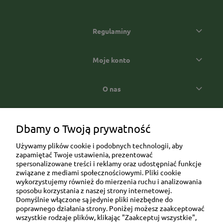
Regulaminy
Moje konto
O nas
Popularne kategorie prezentowe
Dbamy o Twoją prywatność
Używamy plików cookie i podobnych technologii, aby
zapamiętać Twoje ustawienia, prezentować
spersonalizowane treści i reklamy oraz udostępniać funkcje
związane z mediami społecznościowymi. Pliki cookie
wykorzystujemy również do mierzenia ruchu i analizowania
sposobu korzystania z naszej strony internetowej.
Domyślnie włączone są jedynie pliki niezbędne do
Ul. Brukowa 6/8 lok. 57/58
poprawnego działania strony. Poniżej możesz zaakceptować
wszystkie rodzaje plików, klikając "Zaakceptuj wszystkie",
91-341 Łódź