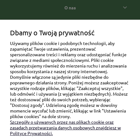
O nas
Popularne kategorie prezentowe
Dbamy o Twoją prywatność
Używamy plików cookie i podobnych technologii, aby
zapamiętać Twoje ustawienia, prezentować
spersonalizowane treści i reklamy oraz udostępniać funkcje
związane z mediami społecznościowymi. Pliki cookie
wykorzystujemy również do mierzenia ruchu i analizowania
sposobu korzystania z naszej strony internetowej.
Domyślnie włączone są jedynie pliki niezbędne do
Ul. Brukowa 6/8 lok. 57/58
poprawnego działania strony. Poniżej możesz zaakceptować
wszystkie rodzaje plików, klikając "Zaakceptuj wszystkie",
91-341 Łódź
lub odmówić i używania (z wyjątkiem niezbędnych). Możesz
NIP: 6751510615
też dostosować pliki do swoich potrzeb, wybierając
"Dostosuj zgody". Udzieloną zgodę możesz w dowolny
SKONTAKTUJ SIĘ Z NAMI:
momencie wycofać lub zmienić, klikając w link "Ustawienia
plików cookies" na dole strony.
Szczegóły o używanych przez nas plikach cookie oraz
sklep@be-happygifts.com
zasadach przetwarzania danych osobowych znajdziesz w
+48 690 172 872
Polityce Prywatności.
(pon-pt 9:00 - 15:30)