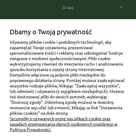
O nas
Popularne kategorie prezentowe
Dbamy o Twoją prywatność
Używamy plików cookie i podobnych technologii, aby
zapamiętać Twoje ustawienia, prezentować
spersonalizowane treści i reklamy oraz udostępniać funkcje
związane z mediami społecznościowymi. Pliki cookie
wykorzystujemy również do mierzenia ruchu i analizowania
sposobu korzystania z naszej strony internetowej.
Domyślnie włączone są jedynie pliki niezbędne do
Ul. Brukowa 6/8 lok. 57/58
poprawnego działania strony. Poniżej możesz zaakceptować
wszystkie rodzaje plików, klikając "Zaakceptuj wszystkie",
91-341 Łódź
lub odmówić i używania (z wyjątkiem niezbędnych). Możesz
NIP: 6751510615
też dostosować pliki do swoich potrzeb, wybierając
"Dostosuj zgody". Udzieloną zgodę możesz w dowolny
SKONTAKTUJ SIĘ Z NAMI:
momencie wycofać lub zmienić, klikając w link "Ustawienia
plików cookies" na dole strony.
Szczegóły o używanych przez nas plikach cookie oraz
sklep@be-happygifts.com
zasadach przetwarzania danych osobowych znajdziesz w
+48 690 172 872
Polityce Prywatności.
(pon-pt 9:00 - 15:30)